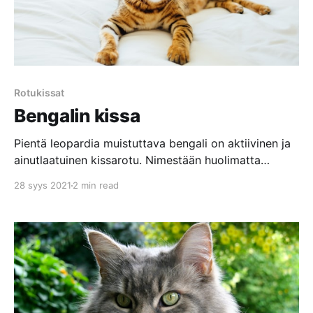
Rotukissat
Bengalin kissa
Pientä leopardia muistuttava bengali on aktiivinen ja
ainutlaatuinen kissarotu. Nimestään huolimatta
bengali ei ole aasialainen rotu, vaan se kehitettiin
28 syys 2021
2 min read
1970-luvulla Yhdysvalloissa. Bengali rodun historiaa
Mahdollisuutta villikissan ja kotikissan risteyttämiseen
oli pohdittu jo kauan, kunnes 1960- ja 1970-luvuilla
William Centerwall, William Engler ja Jean Mill
päättivät ryhtyä tuumasta toimeen.