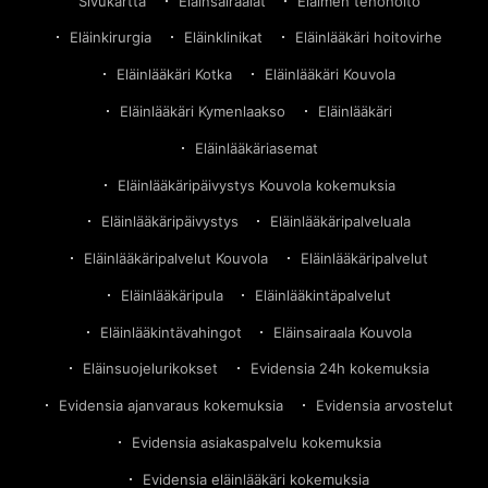
Sivukartta
Eläinsairaalat
Eläimen tehohoito
Eläinkirurgia
Eläinklinikat
Eläinlääkäri hoitovirhe
Eläinlääkäri Kotka
Eläinlääkäri Kouvola
Eläinlääkäri Kymenlaakso
Eläinlääkäri
Eläinlääkäriasemat
Eläinlääkäripäivystys Kouvola kokemuksia
Eläinlääkäripäivystys
Eläinlääkäripalveluala
Eläinlääkäripalvelut Kouvola
Eläinlääkäripalvelut
Eläinlääkäripula
Eläinlääkintäpalvelut
Eläinlääkintävahingot
Eläinsairaala Kouvola
Eläinsuojelurikokset
Evidensia 24h kokemuksia
Evidensia ajanvaraus kokemuksia
Evidensia arvostelut
Evidensia asiakaspalvelu kokemuksia
Evidensia eläinlääkäri kokemuksia