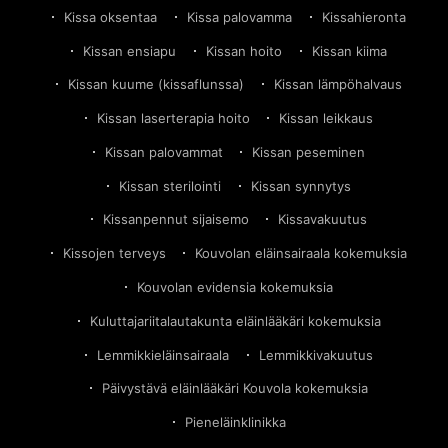
Kissa oksentaa
Kissa palovamma
Kissahieronta
Kissan ensiapu
Kissan hoito
Kissan kiima
Kissan kuume (kissaflunssa)
Kissan lämpöhalvaus
Kissan laserterapia hoito
Kissan leikkaus
Kissan palovammat
Kissan peseminen
Kissan sterilointi
Kissan synnytys
Kissanpennut sijaisemo
Kissavakuutus
Kissojen terveys
Kouvolan eläinsairaala kokemuksia
Kouvolan evidensia kokemuksia
Kuluttajariitalautakunta eläinlääkäri kokemuksia
Lemmikkieläinsairaala
Lemmikkivakuutus
Päivystävä eläinlääkäri Kouvola kokemuksia
Pieneläinklinikka