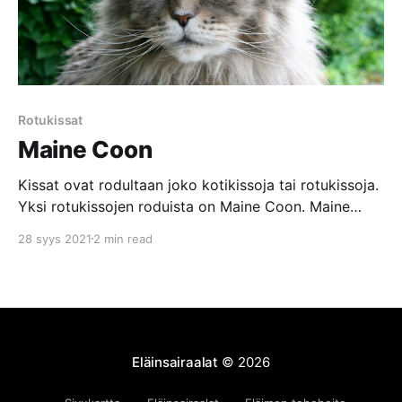
Rotukissat
Maine Coon
Kissat ovat rodultaan joko kotikissoja tai rotukissoja.
Yksi rotukissojen roduista on Maine Coon. Maine
Coon on näyttävä kissarotu sen suurikokoisuuden
28 syys 2021
2 min read
vuoksi. Naaraat painavat noin 4-7 kiloa ja urokset
voivat painaa jopa yli 10 kiloa. Maine Coonin rakenne
on iso ja korkea ja kissan pitkäselkäisyys vahvistaa
vain tätä suurikokoisuutta. Maine
Eläinsairaalat
© 2026