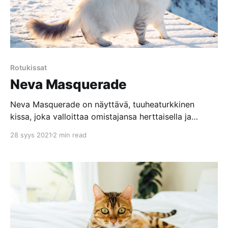
Rotukissat
Neva Masquerade
Neva Masquerade on näyttävä, tuuheaturkkinen
kissa, joka valloittaa omistajansa herttaisella ja
seurallisella luonteellaan. Kissarotuna Neva
28 syys 2021
2 min read
Masquerade on muunnos siperiankissasta, josta se
eroaa ainoastaan turkin ja silmien värin perusteella.
Paksusta talviturkistaan huolimatta se on melko
helppohoitoinen rotu, kunhan sille järjestää tarpeeksi
liikuntaa ja virikkeitä. Neva Masquerade ulkoiset
piirteet Neva Masqueraden turkki