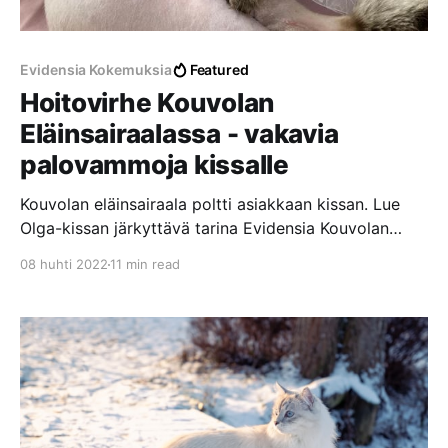
Evidensia Kokemuksia
Featured
Hoitovirhe Kouvolan
Eläinsairaalassa - vakavia
palovammoja kissalle
Kouvolan eläinsairaala poltti asiakkaan kissan. Lue
Olga-kissan järkyttävä tarina Evidensia Kouvolan
Eläinsairaalassa tapahtuneesta hoitovirheestä, josta
08 huhti 2022
11 min read
aiheutui vakavia palovammoja laajalle alueelle.