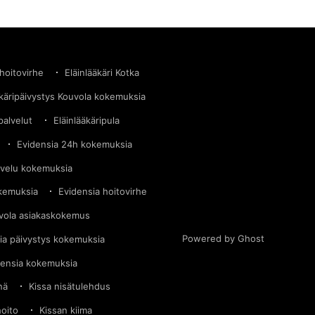
 hoitovirhe
Eläinlääkäri Kotka
äkäripäivystys Kouvola kokemuksia
palvelut
Eläinlääkäripula
Evidensia 24h kokemuksia
lvelu kokemuksia
okemuksia
Evidensia hoitovirhe
vola asiakaskokemus
Powered by Ghost
ia päivystys kokemuksia
densia kokemuksia
nä
Kissa nisätulehdus
hoito
Kissan kiima