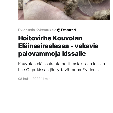
Evidensia Kokemuksia
Featured
Hoitovirhe Kouvolan
Eläinsairaalassa - vakavia
palovammoja kissalle
Kouvolan eläinsairaala poltti asiakkaan kissan.
Lue Olga-kissan järkyttävä tarina Evidensia
Kouvolan Eläinsairaalassa tapahtuneesta
08 huhti 2022
11 min read
hoitovirheestä, josta aiheutui vakavia
palovammoja laajalle alueelle.