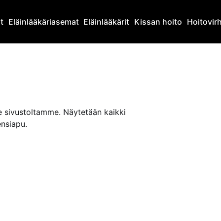
at
Eläinlääkäriasemat
Eläinlääkärit
Kissan hoito
Hoitovir
le sivustoltamme. Näytetään kaikki
ensiapu.