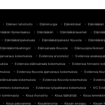
Eläimen tehohoito
Eläinkirurgia
Eläinklinikat
Eläinlääkäri
inlääkäri Kymenlaakso
Eläinlääkäri
Eläinlääkäriasemat
Eläinlä
Eläinlääkäripalveluala
Eläinlääkäripalvelut Kouvola
Eläinlääkäri
Eläinlääkintävahingot
Eläinsairaala Kouvola
Eläinsuojelurikokset
ajanvaraus kokemuksia
Evidensia arvostelut
Evidensia asiakaspa
muksia
Evidensia eläinsairaala kokemuksia
Evidensia hinnasto k
emuksia
Evidensia Kouvola ajanvaraus kokemuksia
Evidensia Kou
eläinsairaala kokemuksia
Evidensia Kouvola kokemuksia
Evidens
ammisto kokemuksia
Evidensia työpaikkana kokemuksia
IVC Evi
in toiminnasta
Kissa ihonsiirto
Kissa läähättää
Kissa lemmikki
Kissa palovamma
Kissahieronta
Kissan ensiapu
Kissan 