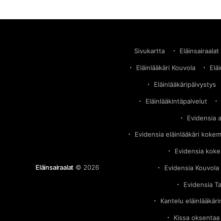
Sivukartta
Eläinsairaalat
Eläinlääkäri Kouvola
Elä
Eläinlääkäripäivystys
Eläinlääkintäpalvelut
Evidensia 
Evidensia eläinlääkäri koke
Evidensia kok
Eläinsairaalat
© 2026
Evidensia Kouvola 
Evidensia T
Kantelu eläinlääkär
Kissa oksentaa