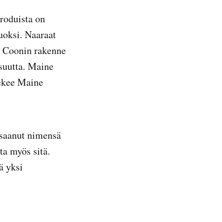
 roduista on
uoksi. Naaraat
ne Coonin rakenne
isuutta. Maine
ekee Maine
 saanut nimensä
ta myös sitä.
ä yksi