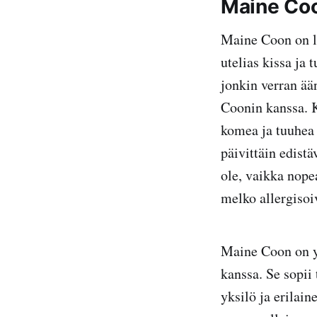
Maine Coo
Maine Coon on lu
utelias kissa ja 
jonkin verran ää
Coonin kanssa. K
komea ja tuuhea t
päivittäin edist
ole, vaikka nope
melko allergisoiv
Maine Coon on ys
kanssa. Se sopii
yksilö ja erilai