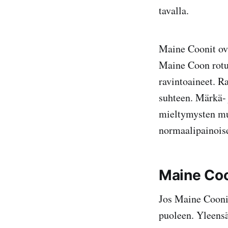
tavalla.
Maine Coonit ova
Maine Coon rotu 
ravintoaineet. R
suhteen. Märkä- 
mieltymysten mu
normaalipainois
Maine Coo
Jos Maine Coonin
puoleen. Yleensä