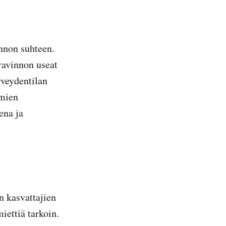
nnon suhteen.
 ravinnon useat
rveydentilan
omien
ena ja
n kasvattajien
iettiä tarkoin.