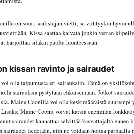
ottamista.
illa on suuri saalistajan vietti, se viihtyykin hyvin ul
tusviettiään. Kissa saattaa kaivata jonkin verran kiipei
at harjoittaa sitäkin puolta luonteessaan.
n kissan ravinto ja sairaudet
a voi olla taipumusta eri sairauksiin. Tämä on yksilökoht
nolla sairauksia pystytään ehkäisemään. Jotkut sairaudet
siä. Maine Coonilla voi olla keskimääräistä suurempi y
. Lisäksi Maine Coonit voivat kärsiä enemmän lonkkady
uut sairaudet kannattaa selvittää kasvattajalta ennen k
 sairaudet tiedetään, niin ne voidaan hoitaa parhaalla 