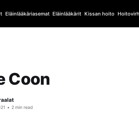
at
Eläinlääkäriasemat
Eläinlääkärit
Kissan hoito
Hoitovir
e Coon
raalat
021
•
2 min read