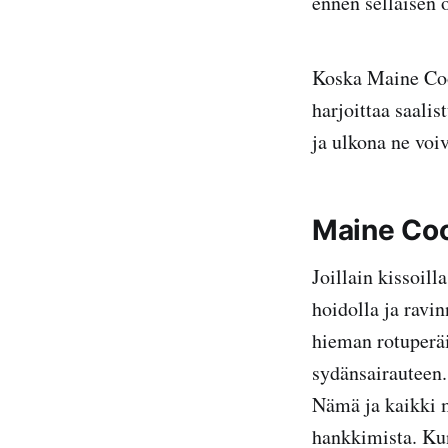
ennen sellaisen 
Koska Maine Coon
harjoittaa saalis
ja ulkona ne voiv
Maine Coo
Joillain kissoill
hoidolla ja ravin
hieman rotuperäi
sydänsairauteen
Nämä ja kaikki m
hankkimista. Kun