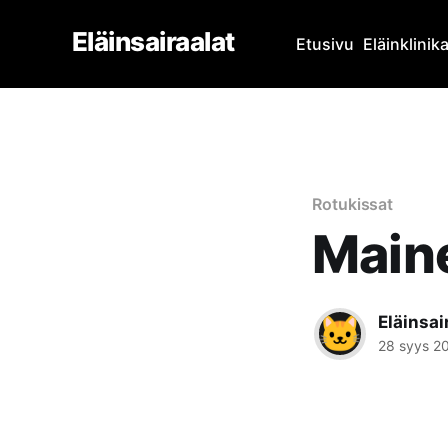
Eläinsairaalat
Etusivu
Eläinklinik
Rotukissat
Main
Eläinsai
28 syys 2