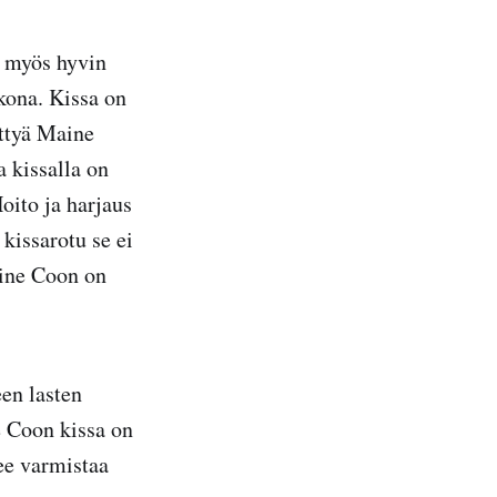
n myös hyvin
lkona. Kissa on
lttyä Maine
 kissalla on
Hoito ja harjaus
kissarotu se ei
aine Coon on
een lasten
e Coon kissa on
lee varmistaa