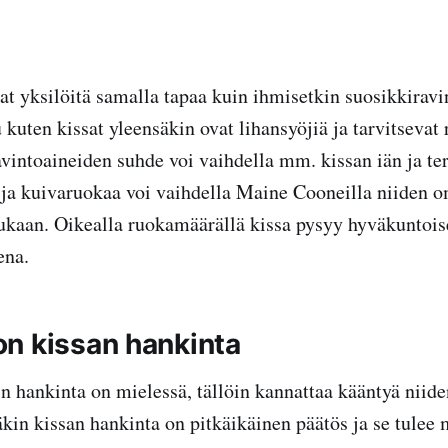
t yksilöitä samalla tapaa kuin ihmisetkin suosikkiravi
kuten kissat yleensäkin ovat lihansyöjiä ja tarvitsevat
avintoaineiden suhde voi vaihdella mm. kissan iän ja te
ja kuivaruokaa voi vaihdella Maine Cooneilla niiden 
kaan. Oikealla ruokamäärällä kissa pysyy hyväkuntois
ena.
n kissan hankinta
 hankinta on mielessä, tällöin kannattaa kääntyä niide
kin kissan hankinta on pitkäikäinen päätös ja se tulee m