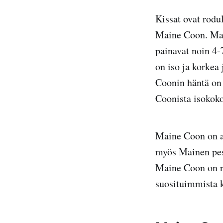
Kissat ovat rodul
Maine Coon. Mai
painavat noin 4-
on iso ja korkea
Coonin häntä on
Coonista isoko
Maine Coon on a
myös Mainen pesu
Maine Coon on r
suosituimmista 