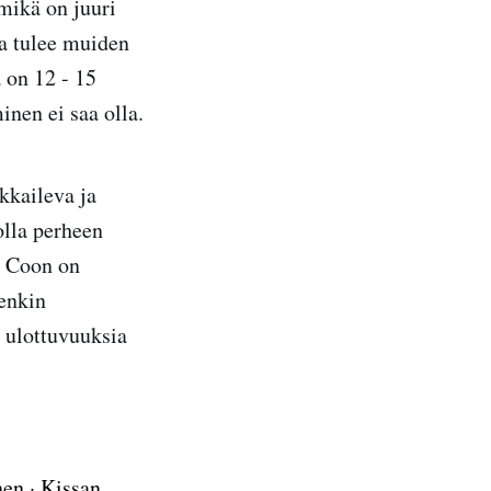
 mikä on juuri
ja tulee muiden
 on 12 - 15
nen ei saa olla.
kkaileva ja
olla perheen
e Coon on
tenkin
 ulottuvuuksia
nen
·
Kissan