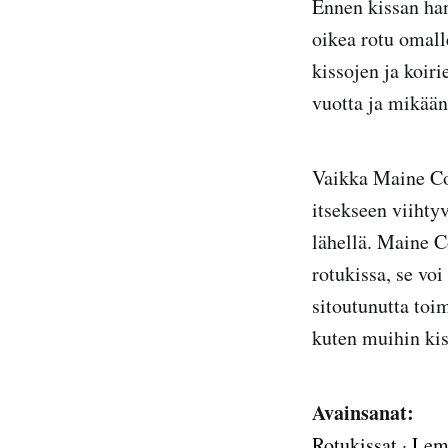
Ennen kissan han
oikea rotu omall
kissojen ja koir
vuotta ja mikään
Vaikka Maine Coo
itsekseen viihty
lähellä. Maine 
rotukissa, se vo
sitoutunutta toi
kuten muihin kis
Avainsanat:
Rotukissat
·
Lem