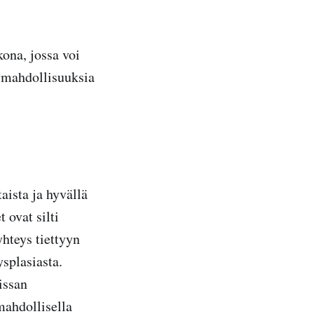
kona, jossa voi
lymahdollisuuksia
aista ja hyvällä
 ovat silti
hteys tiettyyn
splasiasta.
issan
mahdollisella