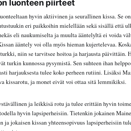
n luonteen piirteet
onteeltaan hyvin aktiivinen ja seurallinen kissa. Se o
tutustuukin eri paikkoihin mielellään sekä sisällä että u
nekäs eli naukumiselta ja muulta ääntelyltä ei voida vä
issan ääntely voi olla myös hieman kujertelevaa. Koska
urkki, niin se tarvitsee hoitoa ja harjausta päivittäin. 
ävät turkin kunnossa pysymistä. Sen suhteen ihan helppo 
asti harjauksesta tulee koko perheen rutiini. Lisäksi M
a kissarotu, ja monet eivät voi ottaa sitä lemmikiksi.
tävällinen ja leikkisä rotu ja tulee erittäin hyvin toim
 todella hyvin lapsiperheisiin. Tietenkin jokainen Main
nen ja jokaisen kissan yhteensopivuus lapsiperheisiin tu