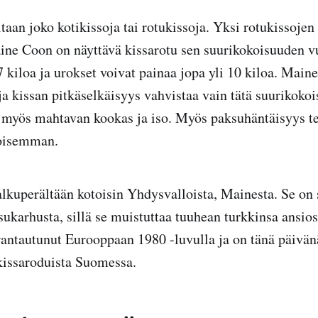
taan joko kotikissoja tai rotukissoja. Yksi rotukissojen
ne Coon on näyttävä kissarotu sen suurikokoisuuden v
7 kiloa ja urokset voivat painaa jopa yli 10 kiloa. Mai
 ja kissan pitkäselkäisyys vahvistaa vain tätä suurikoko
 myös mahtavan kookas ja iso. Myös paksuhäntäisyys t
koisemman.
lkuperältään kotoisin Yhdysvalloista, Mainesta. Se on
karhusta, sillä se muistuttaa tuuhean turkkinsa ansios
antautunut Eurooppaan 1980 -luvulla ja on tänä päivän
kissaroduista Suomessa.