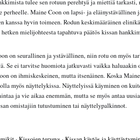
kkimista tulee sen rotuun perehtyä ja miettiä tarkasti,
e perheelle. Maine Coon on lapsi- ja eläinystävällinen 
ien kanssa hyvin toimeen. Rodun keskimääräinen elinikä
 hetken mielijohteesta tapahtuva päätös kissan hankkimi
n on seurallinen ja ystävällinen, niin rotu on myös tar
vä. Se ei tarvitse huomiota jatkuvasti vaikka haluaakin 
Coon on ihmiskeskeinen, mutta itsenäinen. Koska Main
i olla myös näyttelykissa. Näyttelyissä käyminen on kui
mintaa ja vie aikaa enemmän, mutta se myös antaa uusia
san omistajiin tutustuminen tai näyttelypalkinnot.
mikit
·
Kissojen terveys
·
Kissan käytös ja käyttäytymi