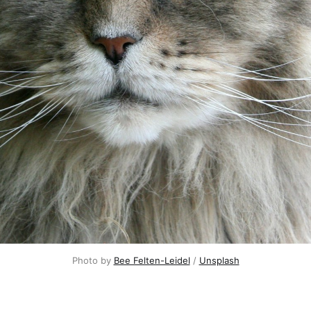
Photo by 
Bee Felten-Leidel
 / 
Unsplash