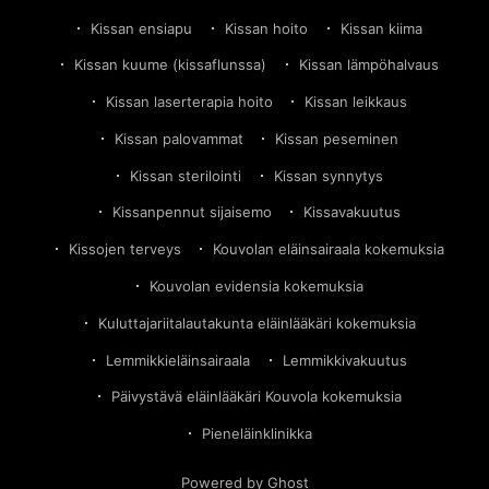
Kissan ensiapu
Kissan hoito
Kissan kiima
Kissan kuume (kissaflunssa)
Kissan lämpöhalvaus
Kissan laserterapia hoito
Kissan leikkaus
Kissan palovammat
Kissan peseminen
Kissan sterilointi
Kissan synnytys
Kissanpennut sijaisemo
Kissavakuutus
Kissojen terveys
Kouvolan eläinsairaala kokemuksia
Kouvolan evidensia kokemuksia
Kuluttajariitalautakunta eläinlääkäri kokemuksia
Lemmikkieläinsairaala
Lemmikkivakuutus
Päivystävä eläinlääkäri Kouvola kokemuksia
Pieneläinklinikka
Powered by Ghost