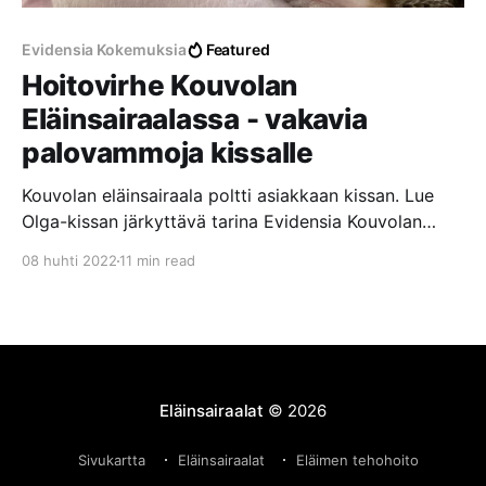
Evidensia Kokemuksia
Featured
Hoitovirhe Kouvolan
Eläinsairaalassa - vakavia
palovammoja kissalle
Kouvolan eläinsairaala poltti asiakkaan kissan. Lue
Olga-kissan järkyttävä tarina Evidensia Kouvolan
Eläinsairaalassa tapahtuneesta hoitovirheestä, josta
08 huhti 2022
11 min read
aiheutui vakavia palovammoja laajalle alueelle.
Eläinsairaalat
© 2026
Sivukartta
Eläinsairaalat
Eläimen tehohoito