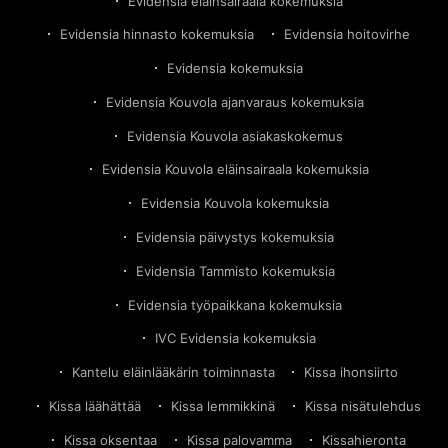
Evidensia eläinsairaala kokemuksia
Evidensia hinnasto kokemuksia
Evidensia hoitovirhe
Evidensia kokemuksia
Evidensia Kouvola ajanvaraus kokemuksia
Evidensia Kouvola asiakaskokemus
Evidensia Kouvola eläinsairaala kokemuksia
Evidensia Kouvola kokemuksia
Evidensia päivystys kokemuksia
Evidensia Tammisto kokemuksia
Evidensia työpaikkana kokemuksia
IVC Evidensia kokemuksia
Kantelu eläinlääkärin toiminnasta
Kissa ihonsiirto
Kissa läähättää
Kissa lemmikkinä
Kissa nisätulehdus
Kissa oksentaa
Kissa palovamma
Kissahieronta