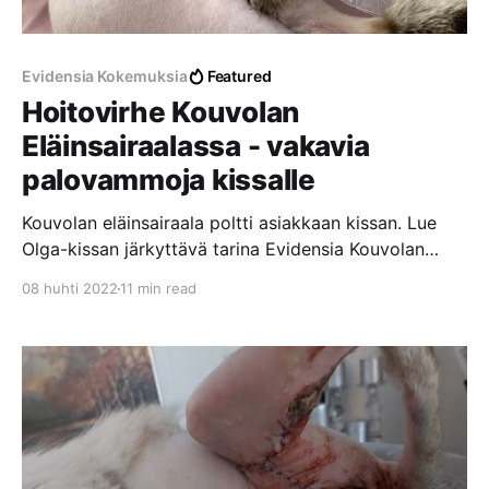
Evidensia Kokemuksia
Featured
Hoitovirhe Kouvolan
Eläinsairaalassa - vakavia
palovammoja kissalle
Kouvolan eläinsairaala poltti asiakkaan kissan. Lue
Olga-kissan järkyttävä tarina Evidensia Kouvolan
Eläinsairaalassa tapahtuneesta hoitovirheestä, josta
08 huhti 2022
11 min read
aiheutui vakavia palovammoja laajalle alueelle.