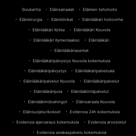
– Lue Olga-kissan tarinaKouvolan eläinsairaala poltti
asiakkaan kissan. Lu
Sivukartta
Eläinsairaalat
Eläimen tehohoito
Eläinkirurgia
Eläinklinikat
Eläinlääkäri hoitovirhe
Eläinlääkäri Kotka
Eläinlääkäri Kouvola
Eläinlääkäri Kymenlaakso
Eläinlääkäri
Eläinlääkäriasemat
Eläinlääkäripäivystys Kouvola kokemuksia
Eläinlääkäripäivystys
Eläinlääkäripalveluala
Eläinlääkäripalvelut Kouvola
Eläinlääkäripalvelut
Eläinlääkäripula
Eläinlääkintäpalvelut
Eläinlääkintävahingot
Eläinsairaala Kouvola
Eläinsuojelurikokset
Evidensia 24h kokemuksia
Evidensia ajanvaraus kokemuksia
Evidensia arvostelut
Evidensia asiakaspalvelu kokemuksia