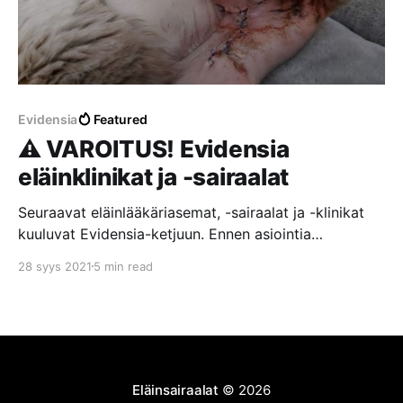
Evidensia
Featured
⚠️ VAROITUS! Evidensia
eläinklinikat ja -sairaalat
Seuraavat eläinlääkäriasemat, -sairaalat ja -klinikat
kuuluvat Evidensia-ketjuun. Ennen asiointia
Evidensian toimipisteissä suosittelemme lukemaan
28 syys 2021
5 min read
asiakkaiden kokemuksia ja arvosteluita. Lisäksi
suosittelemme tutustumaan Evidensian todellisiin
arvoihin, vastuullisuuteen ja toimintatapoihin
esimerkiksi lukemalla tämän järkyttävän
asiakaskokemuksen Evidensian Kouvolan
eläinsairaalassa. Hoitovirhe Kouvolan eläinsairaalassa
Eläinsairaalat
© 2026