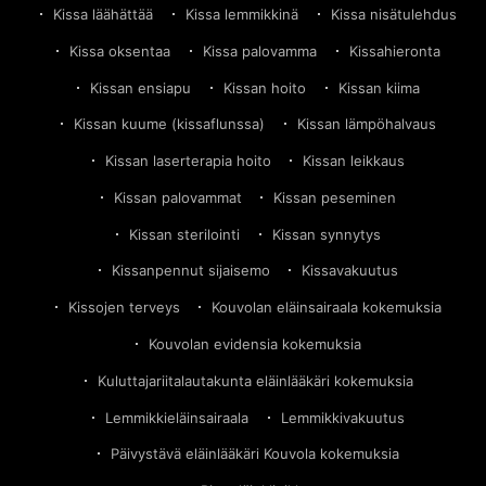
Kissa läähättää
Kissa lemmikkinä
Kissa nisätulehdus
Kissa oksentaa
Kissa palovamma
Kissahieronta
Kissan ensiapu
Kissan hoito
Kissan kiima
Kissan kuume (kissaflunssa)
Kissan lämpöhalvaus
Kissan laserterapia hoito
Kissan leikkaus
Kissan palovammat
Kissan peseminen
Kissan sterilointi
Kissan synnytys
Kissanpennut sijaisemo
Kissavakuutus
Kissojen terveys
Kouvolan eläinsairaala kokemuksia
Kouvolan evidensia kokemuksia
Kuluttajariitalautakunta eläinlääkäri kokemuksia
Lemmikkieläinsairaala
Lemmikkivakuutus
Päivystävä eläinlääkäri Kouvola kokemuksia