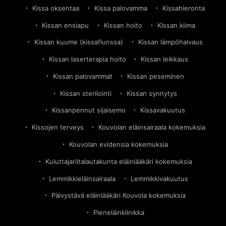
Kissa oksentaa
Kissa palovamma
Kissahieronta
Kissan ensiapu
Kissan hoito
Kissan kiima
Kissan kuume (kissaflunssa)
Kissan lämpöhalvaus
Kissan laserterapia hoito
Kissan leikkaus
Kissan palovammat
Kissan peseminen
Kissan sterilointi
Kissan synnytys
Kissanpennut sijaisemo
Kissavakuutus
Kissojen terveys
Kouvolan eläinsairaala kokemuksia
Kouvolan evidensia kokemuksia
Kuluttajariitalautakunta eläinlääkäri kokemuksia
Lemmikkieläinsairaala
Lemmikkivakuutus
Päivystävä eläinlääkäri Kouvola kokemuksia
Pieneläinklinikka