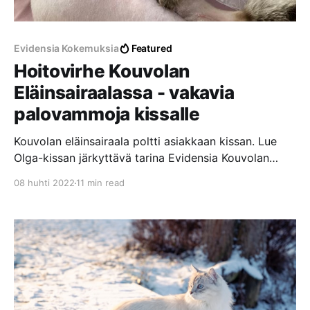
Evidensia Kokemuksia
Featured
Hoitovirhe Kouvolan
Eläinsairaalassa - vakavia
palovammoja kissalle
Kouvolan eläinsairaala poltti asiakkaan kissan. Lue
Olga-kissan järkyttävä tarina Evidensia Kouvolan
Eläinsairaalassa tapahtuneesta hoitovirheestä, josta
08 huhti 2022
11 min read
aiheutui vakavia palovammoja laajalle alueelle.