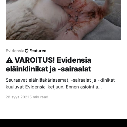
Evidensia
Featured
⚠️ VAROITUS! Evidensia
eläinklinikat ja -sairaalat
Seuraavat eläinlääkäriasemat, -sairaalat ja -klinikat
kuuluvat Evidensia-ketjuun. Ennen asiointia
Evidensian toimipisteissä suosittelemme lukemaan
28 syys 2021
5 min read
asiakkaiden kokemuksia ja arvosteluita. Lisäksi
suosittelemme tutustumaan Evidensian todellisiin
arvoihin, vastuullisuuteen ja toimintatapoihin
esimerkiksi lukemalla tämän järkyttävän