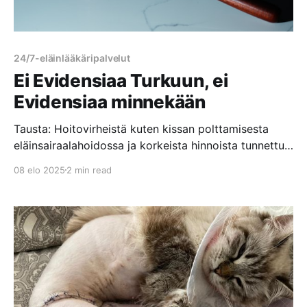
24/7-eläinlääkäripalvelut
Ei Evidensiaa Turkuun, ei
Evidensiaa minnekään
Tausta: Hoitovirheistä kuten kissan polttamisesta
eläinsairaalahoidossa ja korkeista hinnoista tunnettu
Evidensia hävisi vuonna 2024 Turun kaupungin
08 elo 2025
2 min read
järjestämän hankintakilpailutuksen ja pyrki hakemaan
ratkaisulle muutosta oikeudessa. Hoitovirhe Kouvolan
eläinsairaalassa – Lue Olga-kissan tarinaKouvolan
eläinsairaala poltti asiakkaan kissan. Lue Olga-kissan
järkyttävä tarina Evidensia Kouvolan Eläinsairaalassa
tapahtuneesta hoitovirheestä, josta aiheutui vakavia
palovammoja laajalle