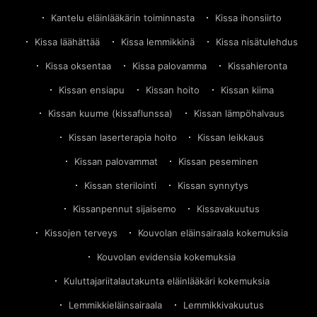
Kantelu eläinlääkärin toiminnasta
Kissa ihonsiirto
Kissa läähättää
Kissa lemmikkinä
Kissa nisätulehdus
Kissa oksentaa
Kissa palovamma
Kissahieronta
Kissan ensiapu
Kissan hoito
Kissan kiima
Kissan kuume (kissaflunssa)
Kissan lämpöhalvaus
Kissan laserterapia hoito
Kissan leikkaus
Kissan palovammat
Kissan peseminen
Kissan sterilointi
Kissan synnytys
Kissanpennut sijaisemo
Kissavakuutus
Kissojen terveys
Kouvolan eläinsairaala kokemuksia
Kouvolan evidensia kokemuksia
Kuluttajariitalautakunta eläinlääkäri kokemuksia
Lemmikkieläinsairaala
Lemmikkivakuutus