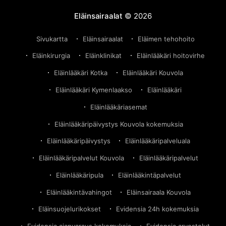
asiakaskokemuksen Evidensian Kouvolan
eläinsairaalassa. Hoitovirhe Kouvolan eläinsairaalassa
Eläinsairaalat
© 2026
– Lue Olga-kissan tarinaKouvolan eläinsairaala poltti
asiakkaan kissan. Lu
Sivukartta
Eläinsairaalat
Eläimen tehohoito
Eläinkirurgia
Eläinklinikat
Eläinlääkäri hoitovirhe
Eläinlääkäri Kotka
Eläinlääkäri Kouvola
Eläinlääkäri Kymenlaakso
Eläinlääkäri
Eläinlääkäriasemat
Eläinlääkäripäivystys Kouvola kokemuksia
Eläinlääkäripäivystys
Eläinlääkäripalveluala
Eläinlääkäripalvelut Kouvola
Eläinlääkäripalvelut
Eläinlääkäripula
Eläinlääkintäpalvelut
Eläinlääkintävahingot
Eläinsairaala Kouvola
Eläinsuojelurikokset
Evidensia 24h kokemuksia