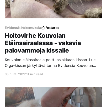
Evidensia Kokemuksia
Featured
Hoitovirhe Kouvolan
Eläinsairaalassa - vakavia
palovammoja kissalle
Kouvolan eläinsairaala poltti asiakkaan kissan. Lue
Olga-kissan järkyttävä tarina Evidensia Kouvolan
Eläinsairaalassa tapahtuneesta hoitovirheestä, josta
08 huhti 2022
11 min read
aiheutui vakavia palovammoja laajalle alueelle.