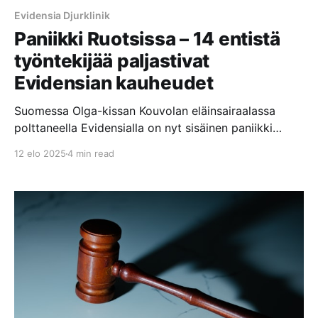
Evidensia Djurklinik
Paniikki Ruotsissa – 14 entistä
työntekijää paljastivat
Evidensian kauheudet
Suomessa Olga-kissan Kouvolan eläinsairaalassa
polttaneella Evidensialla on nyt sisäinen paniikki
päällä Ruotsissa, kun 14 Evidensian entistä
12 elo 2025
4 min read
työntekijää paljastivat Evidensian klinikoilla ja
eläinsairaaloissa tapahtuvat kauheudet Sveriges
Radion P3 Nyheter dokumenttiohjelmassa.
Dokumentissa nämä henkilöt väittävät, että
Evidensian keskittyminen voittojen maksimointiin
vaikuttaa negatiivisesti hoidon laatuun. Eläimet
jätetään makaamaan omaan ulosteeseensa ja että