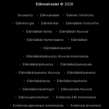
Eläinsairaalat
© 2026
Sivukartta
Eläinsairaalat
Eläimen tehohoito
Eläinkirurgia
Eläinklinikat
Eläinlääkäri hoitovirhe
Eläinlääkäri Kotka
Eläinlääkäri Kouvola
Eläinlääkäri Kymenlaakso
Eläinlääkäri
Eläinlääkäriasemat
Eläinlääkäripäivystys Kouvola kokemuksia
Eläinlääkäripäivystys
Eläinlääkäripalveluala
Eläinlääkäripalvelut Kouvola
Eläinlääkäripalvelut
Eläinlääkäripula
Eläinlääkintäpalvelut
Eläinlääkintävahingot
Eläinsairaala Kouvola
Eläinsuojelurikokset
Evidensia 24h kokemuksia
Evidensia ajanvaraus kokemuksia
Evidensia arvostelut