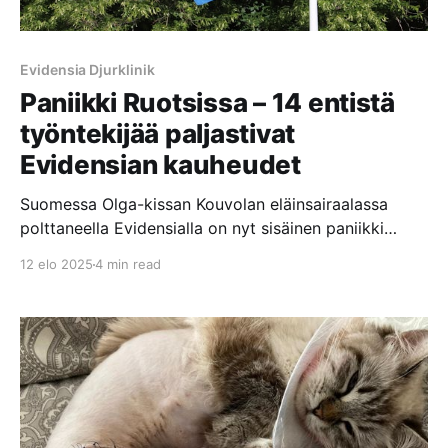
Evidensia Djurklinik
Paniikki Ruotsissa – 14 entistä
työntekijää paljastivat
Evidensian kauheudet
Suomessa Olga-kissan Kouvolan eläinsairaalassa
polttaneella Evidensialla on nyt sisäinen paniikki
päällä Ruotsissa, kun 14 Evidensian entistä
12 elo 2025
4 min read
työntekijää paljastivat Evidensian klinikoilla ja
eläinsairaaloissa tapahtuvat kauheudet Sveriges
Radion P3 Nyheter dokumenttiohjelmassa.
Dokumentissa nämä henkilöt väittävät, että
Evidensian keskittyminen voittojen maksimointiin
vaikuttaa negatiivisesti hoidon laatuun. Eläimet
jätetään makaamaan omaan ulosteeseensa ja että