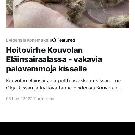
Evidensia Kokemuksia
Featured
Hoitovirhe Kouvolan
Eläinsairaalassa - vakavia
palovammoja kissalle
Kouvolan eläinsairaala poltti asiakkaan kissan. Lue
Olga-kissan järkyttävä tarina Evidensia Kouvolan
Eläinsairaalassa tapahtuneesta hoitovirheestä, josta
08 huhti 2022
11 min read
aiheutui vakavia palovammoja laajalle alueelle.