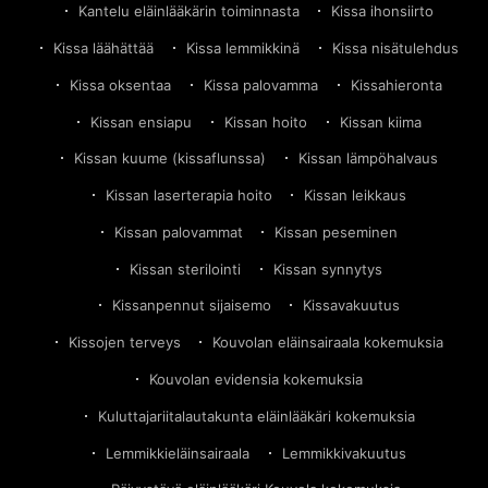
Kantelu eläinlääkärin toiminnasta
Kissa ihonsiirto
Kissa läähättää
Kissa lemmikkinä
Kissa nisätulehdus
Kissa oksentaa
Kissa palovamma
Kissahieronta
Kissan ensiapu
Kissan hoito
Kissan kiima
Kissan kuume (kissaflunssa)
Kissan lämpöhalvaus
Kissan laserterapia hoito
Kissan leikkaus
Kissan palovammat
Kissan peseminen
Kissan sterilointi
Kissan synnytys
Kissanpennut sijaisemo
Kissavakuutus
Kissojen terveys
Kouvolan eläinsairaala kokemuksia
Kouvolan evidensia kokemuksia
Kuluttajariitalautakunta eläinlääkäri kokemuksia
Lemmikkieläinsairaala
Lemmikkivakuutus