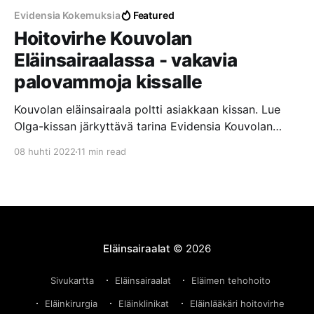
Evidensia Kokemuksia
Featured
Hoitovirhe Kouvolan
Eläinsairaalassa - vakavia
palovammoja kissalle
Kouvolan eläinsairaala poltti asiakkaan kissan. Lue
Olga-kissan järkyttävä tarina Evidensia Kouvolan
Eläinsairaalassa tapahtuneesta hoitovirheestä, josta
08 huhti 2022
11 min read
aiheutui vakavia palovammoja laajalle alueelle.
Eläinsairaalat
© 2026
Sivukartta
Eläinsairaalat
Eläimen tehohoito
Eläinkirurgia
Eläinklinikat
Eläinlääkäri hoitovirhe