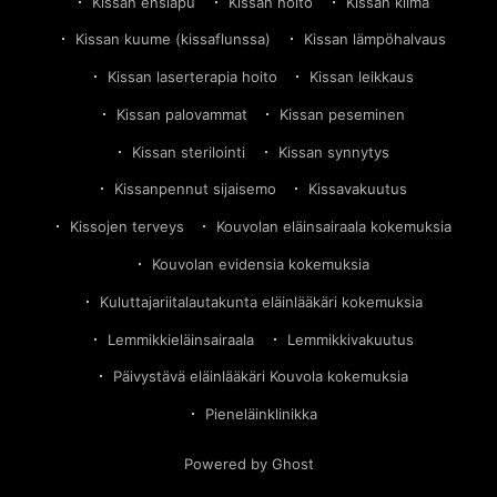
Kissan ensiapu
Kissan hoito
Kissan kiima
Kissan kuume (kissaflunssa)
Kissan lämpöhalvaus
Kissan laserterapia hoito
Kissan leikkaus
Kissan palovammat
Kissan peseminen
Kissan sterilointi
Kissan synnytys
Kissanpennut sijaisemo
Kissavakuutus
Kissojen terveys
Kouvolan eläinsairaala kokemuksia
Kouvolan evidensia kokemuksia
Kuluttajariitalautakunta eläinlääkäri kokemuksia
Lemmikkieläinsairaala
Lemmikkivakuutus
Päivystävä eläinlääkäri Kouvola kokemuksia
Pieneläinklinikka
Powered by Ghost