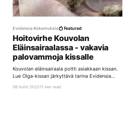
Evidensia Kokemuksia
Featured
Hoitovirhe Kouvolan
Eläinsairaalassa - vakavia
palovammoja kissalle
Kouvolan eläinsairaala poltti asiakkaan kissan.
Lue Olga-kissan järkyttävä tarina Evidensia
Kouvolan Eläinsairaalassa tapahtuneesta
08 huhti 2022
11 min read
hoitovirheestä, josta aiheutui vakavia
palovammoja laajalle alueelle.