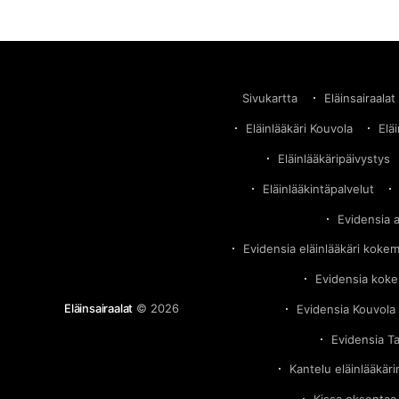
keskittyminen voittojen maksimointiin vaikuttaa
negatiivisesti hoidon laatuun. Eläimet jätetään
makaamaan omaan ulosteeseensa ja että
Sivukartta
Eläinsairaalat
Eläinlääkäri Kouvola
Elä
Eläinlääkäripäivystys
Eläinlääkintäpalvelut
Evidensia 
Evidensia eläinlääkäri koke
Evidensia kok
Eläinsairaalat
© 2026
Evidensia Kouvola 
Evidensia T
Kantelu eläinlääkär