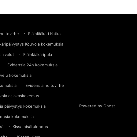
tarinaKouvolan eläinsairaala poltti asiakkaan
kissan. Lu
 hoitovirhe
Eläinlääkäri Kotka
äkäripäivystys Kouvola kokemuksia
palvelut
Eläinlääkäripula
Evidensia 24h kokemuksia
lvelu kokemuksia
okemuksia
Evidensia hoitovirhe
vola asiakaskokemus
Powered by Ghost
ia päivystys kokemuksia
densia kokemuksia
nä
Kissa nisätulehdus