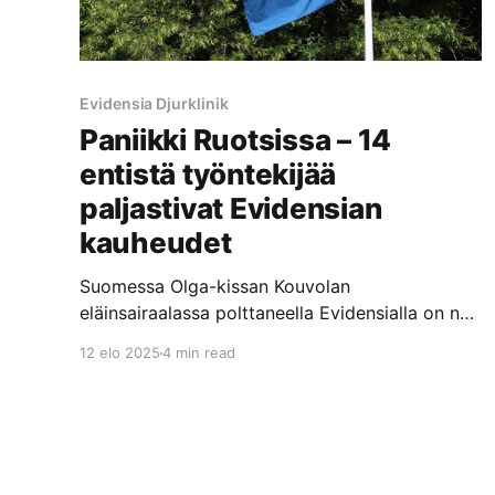
Evidensia Djurklinik
Paniikki Ruotsissa – 14
entistä työntekijää
paljastivat Evidensian
kauheudet
Suomessa Olga-kissan Kouvolan
eläinsairaalassa polttaneella Evidensialla on nyt
sisäinen paniikki päällä Ruotsissa, kun 14
12 elo 2025
4 min read
Evidensian entistä työntekijää paljastivat
Evidensian klinikoilla ja eläinsairaaloissa
tapahtuvat kauheudet Sveriges Radion P3
Nyheter dokumenttiohjelmassa. Dokumentissa
nämä henkilöt väittävät, että Evidensian