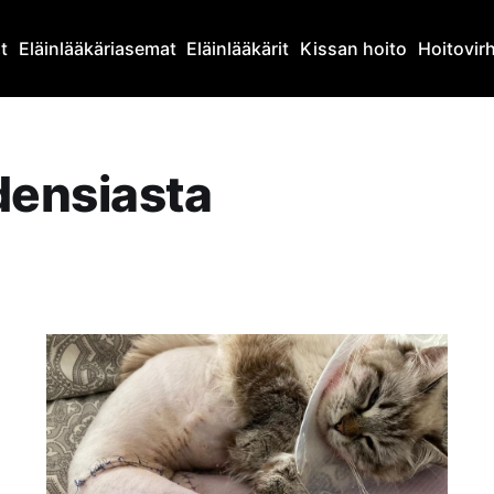
at
Eläinlääkäriasemat
Eläinlääkärit
Kissan hoito
Hoitovir
densiasta