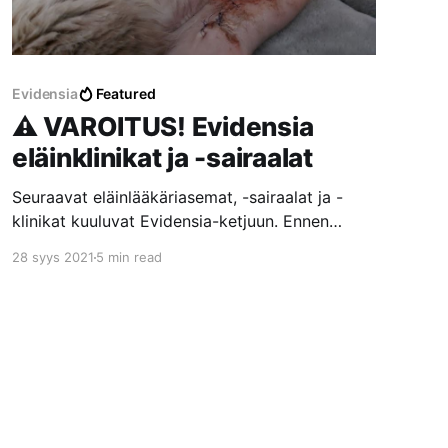
Evidensia
Featured
⚠️ VAROITUS! Evidensia
eläinklinikat ja -sairaalat
Seuraavat eläinlääkäriasemat, -sairaalat ja -
klinikat kuuluvat Evidensia-ketjuun. Ennen
asiointia Evidensian toimipisteissä
28 syys 2021
5 min read
suosittelemme lukemaan asiakkaiden
kokemuksia ja arvosteluita. Lisäksi
suosittelemme tutustumaan Evidensian
todellisiin arvoihin, vastuullisuuteen ja
toimintatapoihin esimerkiksi lukemalla tämän
järkyttävän asiakaskokemuksen Evidensian
Kouvolan eläinsairaalassa. Hoitovirhe Kouvolan
eläinsairaalassa – Lue Olga-kissan