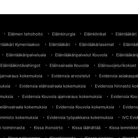
Eläimen tehohoito
Eläinkirurgia
Eläinklinikat
Eläinlääkäri
inlääkäri Kymenlaakso
Eläinlääkäri
Eläinlääkäriasemat
Eläinlä
Eläinlääkäripalveluala
Eläinlääkäripalvelut Kouvola
Eläinlääkäri
Eläinlääkintävahingot
Eläinsairaala Kouvola
Eläinsuojelurikokset
ajanvaraus kokemuksia
Evidensia arvostelut
Evidensia asiakaspa
muksia
Evidensia eläinsairaala kokemuksia
Evidensia hinnasto k
emuksia
Evidensia Kouvola ajanvaraus kokemuksia
Evidensia Kou
eläinsairaala kokemuksia
Evidensia Kouvola kokemuksia
Evidens
ammisto kokemuksia
Evidensia työpaikkana kokemuksia
IVC Evi
in toiminnasta
Kissa ihonsiirto
Kissa läähättää
Kissa lemmikki