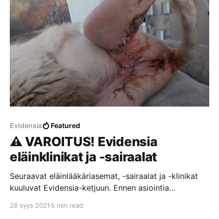
Evidensia
Featured
⚠️ VAROITUS! Evidensia
eläinklinikat ja -sairaalat
Seuraavat eläinlääkäriasemat, -sairaalat ja -klinikat
kuuluvat Evidensia-ketjuun. Ennen asiointia
Evidensian toimipisteissä suosittelemme lukemaan
28 syys 2021
5 min read
asiakkaiden kokemuksia ja arvosteluita. Lisäksi