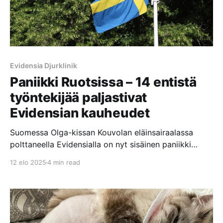
Evidensia Djurklinik
Paniikki Ruotsissa – 14 entistä
työntekijää paljastivat
Evidensian kauheudet
Suomessa Olga-kissan Kouvolan eläinsairaalassa
polttaneella Evidensialla on nyt sisäinen paniikki
päällä Ruotsissa, kun 14 Evidensian entistä
12 elo 2025
4 min read
työntekijää paljastivat Evidensian klinikoilla ja
eläinsairaaloissa tapahtuvat kauheudet Sveriges
Radion P3 Nyheter dokumenttiohjelmassa.
Dokumentissa nämä henkilöt väittävät, että
Evidensian keskittyminen voittojen maksimointiin