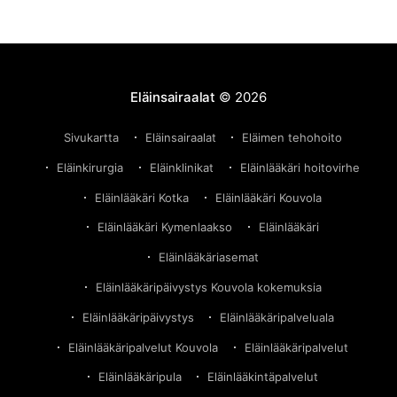
suosittelemme tutustumaan Evidensian todellisiin
arvoihin, vastuullisuuteen ja toimintatapoihin
esimerkiksi lukemalla tämän järkyttävän
asiakaskokemuksen Evidensian Kouvolan
eläinsairaalassa. Hoitovirhe Kouvolan eläinsairaalassa
Eläinsairaalat
© 2026
– Lue Olga-kissan tarinaKouvolan eläinsairaala poltti
asiakkaan kissan. Lu
Sivukartta
Eläinsairaalat
Eläimen tehohoito
Eläinkirurgia
Eläinklinikat
Eläinlääkäri hoitovirhe
Eläinlääkäri Kotka
Eläinlääkäri Kouvola
Eläinlääkäri Kymenlaakso
Eläinlääkäri
Eläinlääkäriasemat
Eläinlääkäripäivystys Kouvola kokemuksia
Eläinlääkäripäivystys
Eläinlääkäripalveluala
Eläinlääkäripalvelut Kouvola
Eläinlääkäripalvelut
Eläinlääkäripula
Eläinlääkintäpalvelut