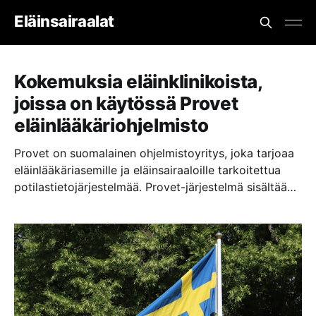
Eläinsairaalat
Kokemuksia eläinklinikoista,
joissa on käytössä Provet
eläinlääkäriohjelmisto
Provet on suomalainen ohjelmistoyritys, joka tarjoaa
eläinlääkäriasemille ja eläinsairaaloille tarkoitettua
potilastietojärjestelmää. Provet-järjestelmä sisältää
muun muassa potilastietojen tallennuksen,
ajanvarauksen, laskutuksen ja varastohallinnan
ominaisuuksia. Se auttaa eläinlääkäreitä ja
hoitohenkilökuntaa hallinnoimaan asiakastietoja ja
potilaiden hoitoa. Provet-järjestelmä on suosittu
ratkaisu Suomessa eläinlääkäriasemilla, ja se on
laajentunut myös kansainvälisille markkinoille.