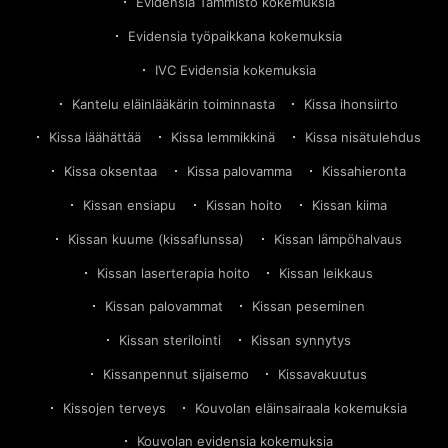
Evidensia Tammisto kokemuksia
Evidensia työpaikkana kokemuksia
IVC Evidensia kokemuksia
Kantelu eläinlääkärin toiminnasta
Kissa ihonsiirto
Kissa läähättää
Kissa lemmikkinä
Kissa nisätulehdus
Kissa oksentaa
Kissa palovamma
Kissahieronta
Kissan ensiapu
Kissan hoito
Kissan kiima
Kissan kuume (kissaflunssa)
Kissan lämpöhalvaus
Kissan laserterapia hoito
Kissan leikkaus
Kissan palovammat
Kissan peseminen
Kissan sterilointi
Kissan synnytys
Kissanpennut sijaisemo
Kissavakuutus
Kissojen terveys
Kouvolan eläinsairaala kokemuksia
Kouvolan evidensia kokemuksia