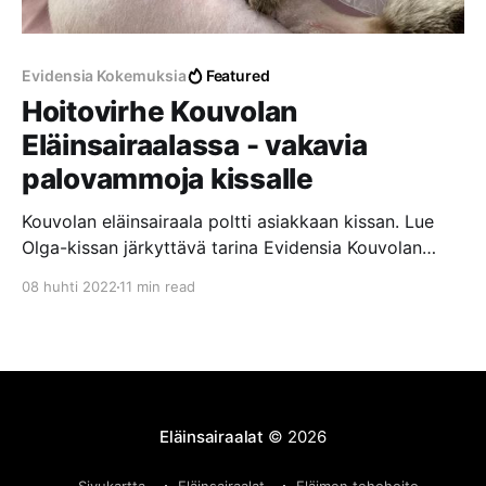
Evidensia Kokemuksia
Featured
Hoitovirhe Kouvolan
Eläinsairaalassa - vakavia
palovammoja kissalle
Kouvolan eläinsairaala poltti asiakkaan kissan. Lue
Olga-kissan järkyttävä tarina Evidensia Kouvolan
Eläinsairaalassa tapahtuneesta hoitovirheestä, josta
08 huhti 2022
11 min read
aiheutui vakavia palovammoja laajalle alueelle.
Eläinsairaalat
© 2026
Sivukartta
Eläinsairaalat
Eläimen tehohoito