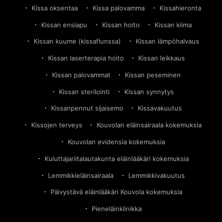
Kissa oksentaa
Kissa palovamma
Kissahieronta
Kissan ensiapu
Kissan hoito
Kissan kiima
Kissan kuume (kissaflunssa)
Kissan lämpöhalvaus
Kissan laserterapia hoito
Kissan leikkaus
Kissan palovammat
Kissan peseminen
Kissan sterilointi
Kissan synnytys
Kissanpennut sijaisemo
Kissavakuutus
Kissojen terveys
Kouvolan eläinsairaala kokemuksia
Kouvolan evidensia kokemuksia
Kuluttajariitalautakunta eläinlääkäri kokemuksia
Lemmikkieläinsairaala
Lemmikkivakuutus
Päivystävä eläinlääkäri Kouvola kokemuksia
Pieneläinklinikka