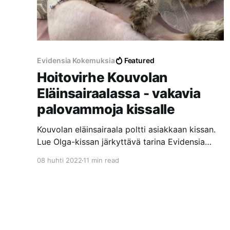
Evidensia Kokemuksia
Featured
Hoitovirhe Kouvolan
Eläinsairaalassa - vakavia
palovammoja kissalle
Kouvolan eläinsairaala poltti asiakkaan kissan.
Lue Olga-kissan järkyttävä tarina Evidensia
Kouvolan Eläinsairaalassa tapahtuneesta
08 huhti 2022
11 min read
hoitovirheestä, josta aiheutui vakavia
palovammoja laajalle alueelle.