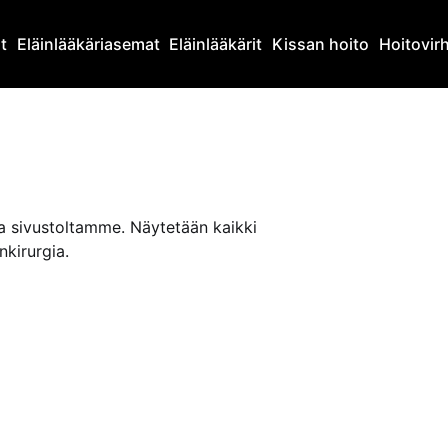
at
Eläinlääkäriasemat
Eläinlääkärit
Kissan hoito
Hoitovir
ta sivustoltamme. Näytetään kaikki
nkirurgia.