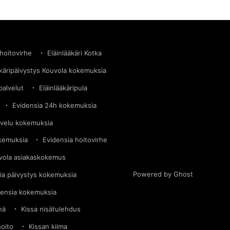
 hoitovirhe
Eläinlääkäri Kotka
äkäripäivystys Kouvola kokemuksia
palvelut
Eläinlääkäripula
Evidensia 24h kokemuksia
lvelu kokemuksia
okemuksia
Evidensia hoitovirhe
vola asiakaskokemus
Powered by Ghost
ia päivystys kokemuksia
densia kokemuksia
nä
Kissa nisätulehdus
hoito
Kissan kiima