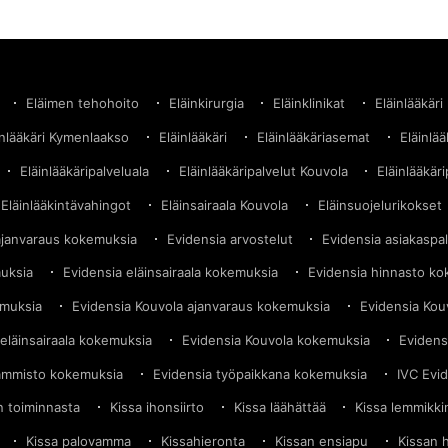
Eläimen tehohoito
Eläinkirurgia
Eläinklinikat
Eläinlääkäri
inlääkäri Kymenlaakso
Eläinlääkäri
Eläinlääkäriasemat
Eläinlä
Eläinlääkäripalveluala
Eläinlääkäripalvelut Kouvola
Eläinlääkäri
Eläinlääkintävahingot
Eläinsairaala Kouvola
Eläinsuojelurikokset
ajanvaraus kokemuksia
Evidensia arvostelut
Evidensia asiakaspa
muksia
Evidensia eläinsairaala kokemuksia
Evidensia hinnasto k
emuksia
Evidensia Kouvola ajanvaraus kokemuksia
Evidensia Kou
eläinsairaala kokemuksia
Evidensia Kouvola kokemuksia
Evidens
ammisto kokemuksia
Evidensia työpaikkana kokemuksia
IVC Evi
in toiminnasta
Kissa ihonsiirto
Kissa läähättää
Kissa lemmikki
Kissa palovamma
Kissahieronta
Kissan ensiapu
Kissan 