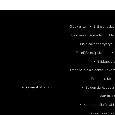
Sivukartta
Eläinsairaalat
Eläinlääkäri Kouvola
Elä
Eläinlääkäripäivystys
Eläinlääkintäpalvelut
Evidensia 
Evidensia eläinlääkäri koke
Evidensia kok
Eläinsairaalat
© 2026
Evidensia Kouvola 
Evidensia T
Kantelu eläinlääkär
Kissa oksentaa