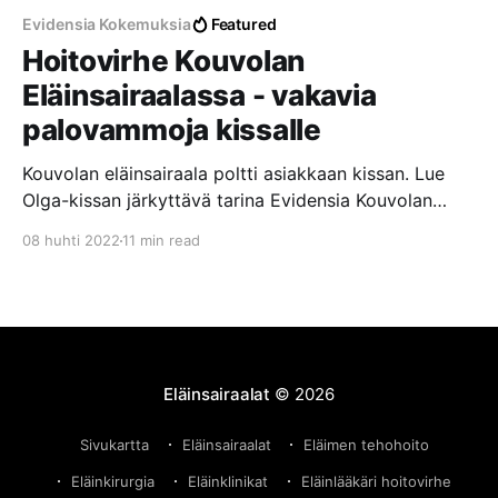
Evidensia Kokemuksia
Featured
Hoitovirhe Kouvolan
Eläinsairaalassa - vakavia
palovammoja kissalle
Kouvolan eläinsairaala poltti asiakkaan kissan. Lue
Olga-kissan järkyttävä tarina Evidensia Kouvolan
Eläinsairaalassa tapahtuneesta hoitovirheestä, josta
08 huhti 2022
11 min read
aiheutui vakavia palovammoja laajalle alueelle.
Eläinsairaalat
© 2026
Sivukartta
Eläinsairaalat
Eläimen tehohoito
Eläinkirurgia
Eläinklinikat
Eläinlääkäri hoitovirhe