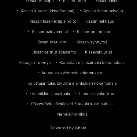
Kissan ensiapu
Kissan hoito
Kissan kiima
Kissan kuume (kissaflunssa)
Kissan lämpöhalvaus
Kissan laserterapia hoito
Kissan leikkaus
Kissan palovammat
Kissan peseminen
Kissan sterilointi
Kissan synnytys
Kissanpennut sijaisemo
Kissavakuutus
Kissojen terveys
Kouvolan eläinsairaala kokemuksia
Kouvolan evidensia kokemuksia
Kuluttajariitalautakunta eläinlääkäri kokemuksia
Lemmikkieläinsairaala
Lemmikkivakuutus
Päivystävä eläinlääkäri Kouvola kokemuksia
Pieneläinklinikka
Powered by Ghost