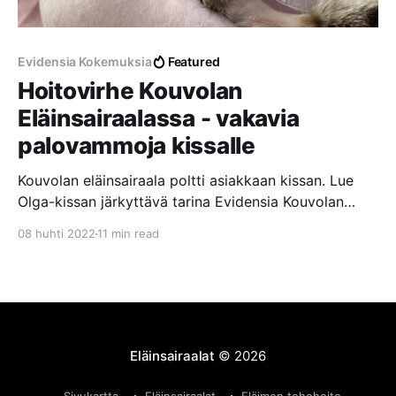
Evidensia Kokemuksia
Featured
Hoitovirhe Kouvolan
Eläinsairaalassa - vakavia
palovammoja kissalle
Kouvolan eläinsairaala poltti asiakkaan kissan. Lue
Olga-kissan järkyttävä tarina Evidensia Kouvolan
Eläinsairaalassa tapahtuneesta hoitovirheestä, josta
08 huhti 2022
11 min read
aiheutui vakavia palovammoja laajalle alueelle.
Eläinsairaalat
© 2026
Sivukartta
Eläinsairaalat
Eläimen tehohoito