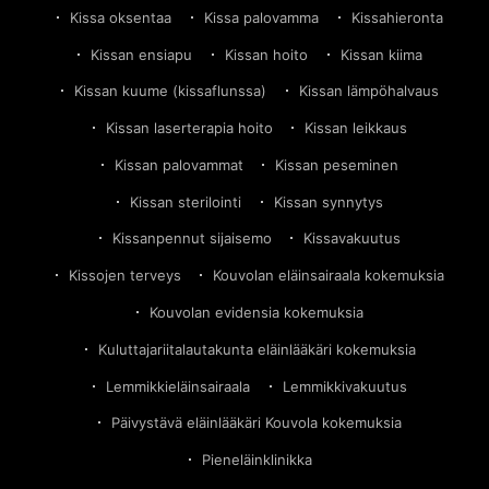
Kissa oksentaa
Kissa palovamma
Kissahieronta
Kissan ensiapu
Kissan hoito
Kissan kiima
Kissan kuume (kissaflunssa)
Kissan lämpöhalvaus
Kissan laserterapia hoito
Kissan leikkaus
Kissan palovammat
Kissan peseminen
Kissan sterilointi
Kissan synnytys
Kissanpennut sijaisemo
Kissavakuutus
Kissojen terveys
Kouvolan eläinsairaala kokemuksia
Kouvolan evidensia kokemuksia
Kuluttajariitalautakunta eläinlääkäri kokemuksia
Lemmikkieläinsairaala
Lemmikkivakuutus
Päivystävä eläinlääkäri Kouvola kokemuksia
Pieneläinklinikka