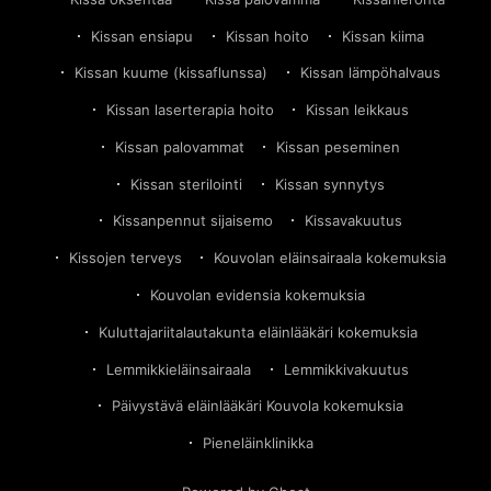
Kissan ensiapu
Kissan hoito
Kissan kiima
Kissan kuume (kissaflunssa)
Kissan lämpöhalvaus
Kissan laserterapia hoito
Kissan leikkaus
Kissan palovammat
Kissan peseminen
Kissan sterilointi
Kissan synnytys
Kissanpennut sijaisemo
Kissavakuutus
Kissojen terveys
Kouvolan eläinsairaala kokemuksia
Kouvolan evidensia kokemuksia
Kuluttajariitalautakunta eläinlääkäri kokemuksia
Lemmikkieläinsairaala
Lemmikkivakuutus
Päivystävä eläinlääkäri Kouvola kokemuksia
Pieneläinklinikka