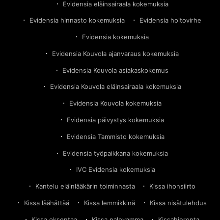
Evidensia eläinsairaala kokemuksia
Evidensia hinnasto kokemuksia
Evidensia hoitovirhe
Evidensia kokemuksia
Evidensia Kouvola ajanvaraus kokemuksia
Evidensia Kouvola asiakaskokemus
Evidensia Kouvola eläinsairaala kokemuksia
Evidensia Kouvola kokemuksia
Evidensia päivystys kokemuksia
Evidensia Tammisto kokemuksia
Evidensia työpaikkana kokemuksia
IVC Evidensia kokemuksia
Kantelu eläinlääkärin toiminnasta
Kissa ihonsiirto
Kissa läähättää
Kissa lemmikkinä
Kissa nisätulehdus
Kissa oksentaa
Kissa palovamma
Kissahieronta