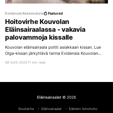
Evidensia Kokemuksia
Featured
Hoitovirhe Kouvolan
Eläinsairaalassa - vakavia
palovammoja kissalle
Kouvolan eläinsairaala poltti asiakkaan kissan. Lue
Olga-kissan järkyttävä tarina Evidensia Kouvolan
Eläinsairaalassa tapahtuneesta hoitovirheestä, josta
08 huhti 2022
11 min read
aiheutui vakavia palovammoja laajalle alueelle.
Eläinsairaalat
© 2026
Sivukartta
Eläinsairaalat
Eläimen tehohoito