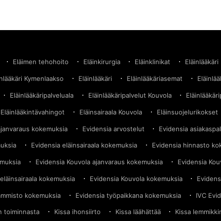
Eläimen tehohoito
Eläinkirurgia
Eläinklinikat
Eläinlääkäri
inlääkäri Kymenlaakso
Eläinlääkäri
Eläinlääkäriasemat
Eläinlä
Eläinlääkäripalveluala
Eläinlääkäripalvelut Kouvola
Eläinlääkäri
Eläinlääkintävahingot
Eläinsairaala Kouvola
Eläinsuojelurikokset
ajanvaraus kokemuksia
Evidensia arvostelut
Evidensia asiakaspa
muksia
Evidensia eläinsairaala kokemuksia
Evidensia hinnasto k
emuksia
Evidensia Kouvola ajanvaraus kokemuksia
Evidensia Kou
eläinsairaala kokemuksia
Evidensia Kouvola kokemuksia
Evidens
ammisto kokemuksia
Evidensia työpaikkana kokemuksia
IVC Evi
in toiminnasta
Kissa ihonsiirto
Kissa läähättää
Kissa lemmikki