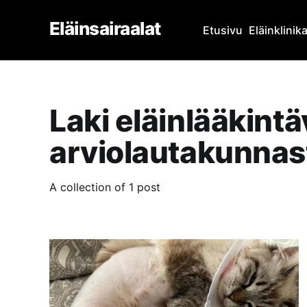
Eläinsairaalat
Etusivu
Eläinklinik
Laki eläinlääkint
arviolautakunnas
A collection of 1 post