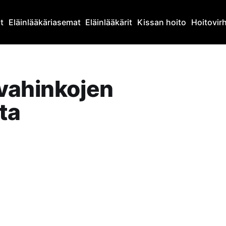
at
Eläinlääkäriasemat
Eläinlääkärit
Kissan hoito
Hoitovir
ävahinkojen
ta