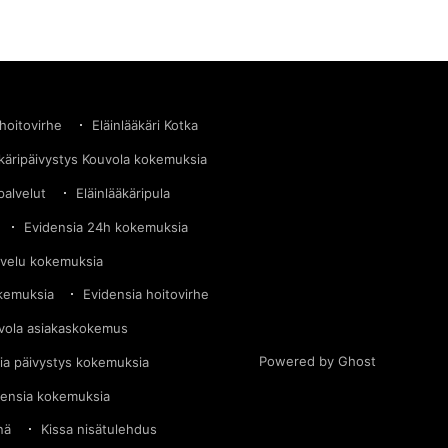
 hoitovirhe
Eläinlääkäri Kotka
äkäripäivystys Kouvola kokemuksia
palvelut
Eläinlääkäripula
Evidensia 24h kokemuksia
lvelu kokemuksia
okemuksia
Evidensia hoitovirhe
vola asiakaskokemus
Powered by Ghost
ia päivystys kokemuksia
densia kokemuksia
nä
Kissa nisätulehdus