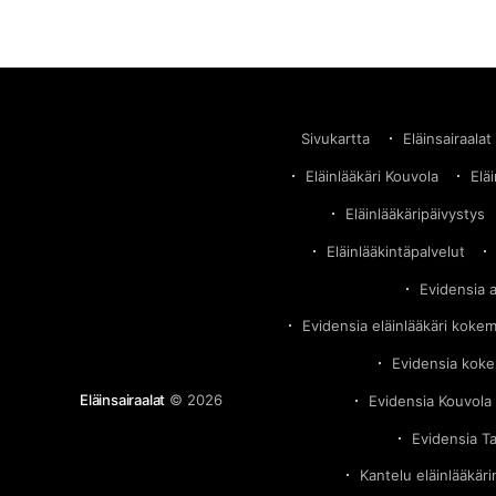
Sivukartta
Eläinsairaalat
Eläinlääkäri Kouvola
Elä
Eläinlääkäripäivystys
Eläinlääkintäpalvelut
Evidensia 
Evidensia eläinlääkäri koke
Evidensia kok
Eläinsairaalat
© 2026
Evidensia Kouvola 
Evidensia T
Kantelu eläinlääkär