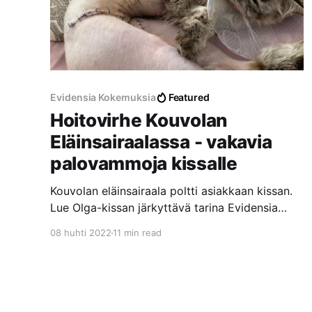
Evidensia Kokemuksia
Featured
Hoitovirhe Kouvolan
Eläinsairaalassa - vakavia
palovammoja kissalle
Kouvolan eläinsairaala poltti asiakkaan kissan.
Lue Olga-kissan järkyttävä tarina Evidensia
Kouvolan Eläinsairaalassa tapahtuneesta
08 huhti 2022
11 min read
hoitovirheestä, josta aiheutui vakavia
palovammoja laajalle alueelle.