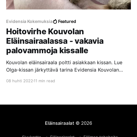
Evidensia Kokemuksia
Featured
Hoitovirhe Kouvolan
Eläinsairaalassa - vakavia
palovammoja kissalle
Kouvolan eläinsairaala poltti asiakkaan kissan. Lue
Olga-kissan järkyttävä tarina Evidensia Kouvolan
Eläinsairaalassa tapahtuneesta hoitovirheestä, josta
08 huhti 2022
11 min read
aiheutui vakavia palovammoja laajalle alueelle.
Eläinsairaalat
© 2026
Sivukartta
Eläinsairaalat
Eläimen tehohoito