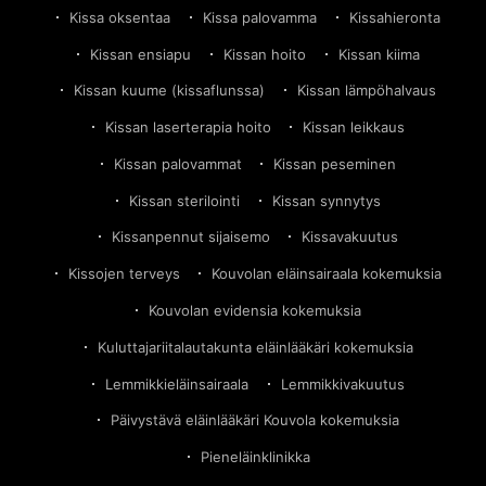
Kissa oksentaa
Kissa palovamma
Kissahieronta
Kissan ensiapu
Kissan hoito
Kissan kiima
Kissan kuume (kissaflunssa)
Kissan lämpöhalvaus
Kissan laserterapia hoito
Kissan leikkaus
Kissan palovammat
Kissan peseminen
Kissan sterilointi
Kissan synnytys
Kissanpennut sijaisemo
Kissavakuutus
Kissojen terveys
Kouvolan eläinsairaala kokemuksia
Kouvolan evidensia kokemuksia
Kuluttajariitalautakunta eläinlääkäri kokemuksia
Lemmikkieläinsairaala
Lemmikkivakuutus
Päivystävä eläinlääkäri Kouvola kokemuksia
Pieneläinklinikka