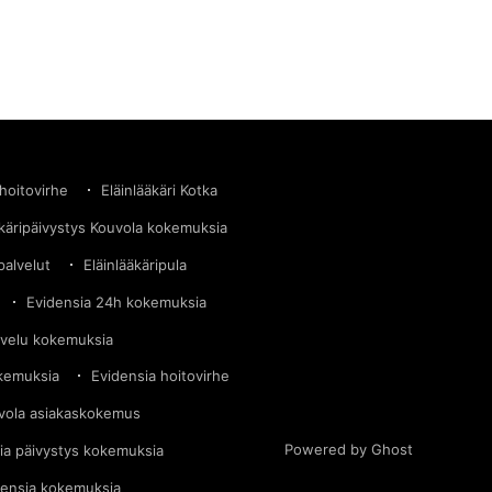
 hoitovirhe
Eläinlääkäri Kotka
äkäripäivystys Kouvola kokemuksia
palvelut
Eläinlääkäripula
Evidensia 24h kokemuksia
lvelu kokemuksia
okemuksia
Evidensia hoitovirhe
vola asiakaskokemus
Powered by Ghost
ia päivystys kokemuksia
densia kokemuksia