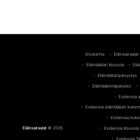
Sivukartta
Eläinsairaalat
Eläinlääkäri Kouvola
Elä
Eläinlääkäripäivystys
Eläinlääkintäpalvelut
Evidensia 
Evidensia eläinlääkäri koke
Evidensia kok
Eläinsairaalat
© 2026
Evidensia Kouvola 
Evidensia T