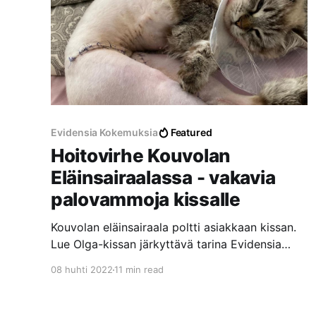
Evidensia Kokemuksia
Featured
Hoitovirhe Kouvolan
Eläinsairaalassa - vakavia
palovammoja kissalle
Kouvolan eläinsairaala poltti asiakkaan kissan.
Lue Olga-kissan järkyttävä tarina Evidensia
Kouvolan Eläinsairaalassa tapahtuneesta
08 huhti 2022
11 min read
hoitovirheestä, josta aiheutui vakavia
palovammoja laajalle alueelle.