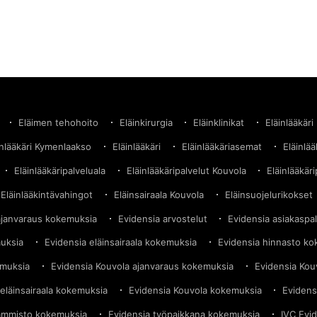
Eläimen tehohoito
Eläinkirurgia
Eläinklinikat
Eläinlääkäri
inlääkäri Kymenlaakso
Eläinlääkäri
Eläinlääkäriasemat
Eläinlä
Eläinlääkäripalveluala
Eläinlääkäripalvelut Kouvola
Eläinlääkäri
Eläinlääkintävahingot
Eläinsairaala Kouvola
Eläinsuojelurikokset
ajanvaraus kokemuksia
Evidensia arvostelut
Evidensia asiakaspa
muksia
Evidensia eläinsairaala kokemuksia
Evidensia hinnasto k
emuksia
Evidensia Kouvola ajanvaraus kokemuksia
Evidensia Kou
eläinsairaala kokemuksia
Evidensia Kouvola kokemuksia
Evidens
ammisto kokemuksia
Evidensia työpaikkana kokemuksia
IVC Evi