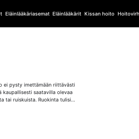
at
Eläinlääkäriasemat
Eläinlääkärit
Kissan hoito
Hoitovir
 ei pysty imettämään riittävästi
 kaupallisesti saatavilla olevaa
 tai ruiskuista. Ruokinta tulisi
maidon lämpötila lähellä