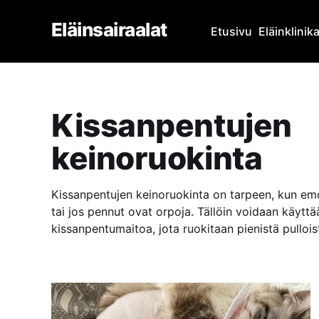
Eläinsairaalat
Etusivu
Eläinklinik
Kissanpentujen
keinoruokinta
Kissanpentujen keinoruokinta on tarpeen, kun emo
tai jos pennut ovat orpoja. Tällöin voidaan käyttää
kissanpentumaitoa, jota ruokitaan pienistä pulloista
tehdä usein, noin 2-3 tunnin välein, ja varmistaa 
emonmaidon lämpötilaa.