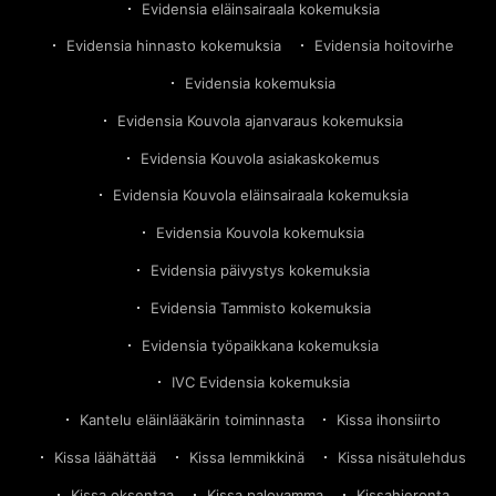
Evidensia eläinsairaala kokemuksia
Evidensia hinnasto kokemuksia
Evidensia hoitovirhe
Evidensia kokemuksia
Evidensia Kouvola ajanvaraus kokemuksia
Evidensia Kouvola asiakaskokemus
Evidensia Kouvola eläinsairaala kokemuksia
Evidensia Kouvola kokemuksia
Evidensia päivystys kokemuksia
Evidensia Tammisto kokemuksia
Evidensia työpaikkana kokemuksia
IVC Evidensia kokemuksia
Kantelu eläinlääkärin toiminnasta
Kissa ihonsiirto
Kissa läähättää
Kissa lemmikkinä
Kissa nisätulehdus
Kissa oksentaa
Kissa palovamma
Kissahieronta