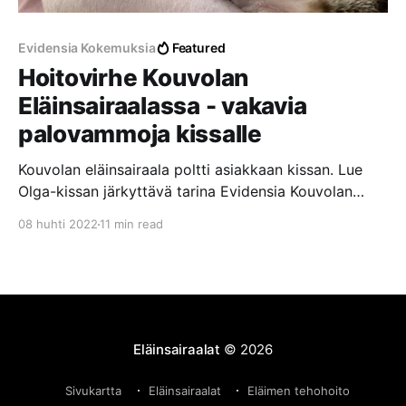
Evidensia Kokemuksia
Featured
Hoitovirhe Kouvolan
Eläinsairaalassa - vakavia
palovammoja kissalle
Kouvolan eläinsairaala poltti asiakkaan kissan. Lue
Olga-kissan järkyttävä tarina Evidensia Kouvolan
Eläinsairaalassa tapahtuneesta hoitovirheestä, josta
08 huhti 2022
11 min read
aiheutui vakavia palovammoja laajalle alueelle.
Eläinsairaalat
© 2026
Sivukartta
Eläinsairaalat
Eläimen tehohoito