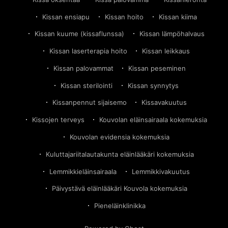
Kissan ensiapu
Kissan hoito
Kissan kiima
Kissan kuume (kissaflunssa)
Kissan lämpöhalvaus
Kissan laserterapia hoito
Kissan leikkaus
Kissan palovammat
Kissan peseminen
Kissan sterilointi
Kissan synnytys
Kissanpennut sijaisemo
Kissavakuutus
Kissojen terveys
Kouvolan eläinsairaala kokemuksia
Kouvolan evidensia kokemuksia
Kuluttajariitalautakunta eläinlääkäri kokemuksia
Lemmikkieläinsairaala
Lemmikkivakuutus
Päivystävä eläinlääkäri Kouvola kokemuksia
Pieneläinklinikka