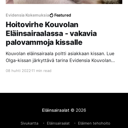
Evidensia Kokemuksia
Featured
Hoitovirhe Kouvolan
Eläinsairaalassa - vakavia
palovammoja kissalle
Kouvolan eläinsairaala poltti asiakkaan kissan. Lue
Olga-kissan järkyttävä tarina Evidensia Kouvolan
Eläinsairaalassa tapahtuneesta hoitovirheestä, josta
08 huhti 2022
11 min read
aiheutui vakavia palovammoja laajalle alueelle.
Eläinsairaalat
© 2026
Sivukartta
Eläinsairaalat
Eläimen tehohoito