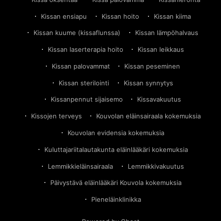
Kissan ensiapu
Kissan hoito
Kissan kiima
Kissan kuume (kissaflunssa)
Kissan lämpöhalvaus
Kissan laserterapia hoito
Kissan leikkaus
Kissan palovammat
Kissan peseminen
Kissan sterilointi
Kissan synnytys
Kissanpennut sijaisemo
Kissavakuutus
Kissojen terveys
Kouvolan eläinsairaala kokemuksia
Kouvolan evidensia kokemuksia
Kuluttajariitalautakunta eläinlääkäri kokemuksia
Lemmikkieläinsairaala
Lemmikkivakuutus
Päivystävä eläinlääkäri Kouvola kokemuksia
Pieneläinklinikka