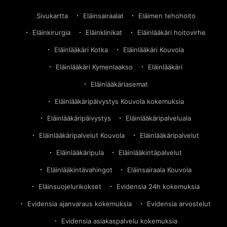
Sivukartta
Eläinsairaalat
Eläimen tehohoito
Eläinkirurgia
Eläinklinikat
Eläinlääkäri hoitovirhe
Eläinlääkäri Kotka
Eläinlääkäri Kouvola
Eläinlääkäri Kymenlaakso
Eläinlääkäri
Eläinlääkäriasemat
Eläinlääkäripäivystys Kouvola kokemuksia
Eläinlääkäripäivystys
Eläinlääkäripalveluala
Eläinlääkäripalvelut Kouvola
Eläinlääkäripalvelut
Eläinlääkäripula
Eläinlääkintäpalvelut
Eläinlääkintävahingot
Eläinsairaala Kouvola
Eläinsuojelurikokset
Evidensia 24h kokemuksia
Evidensia ajanvaraus kokemuksia
Evidensia arvostelut
Evidensia asiakaspalvelu kokemuksia