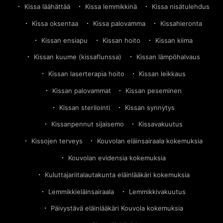
Kissa läähättää
Kissa lemmikkinä
Kissa nisätulehdus
Kissa oksentaa
Kissa palovamma
Kissahieronta
Kissan ensiapu
Kissan hoito
Kissan kiima
Kissan kuume (kissaflunssa)
Kissan lämpöhalvaus
Kissan laserterapia hoito
Kissan leikkaus
Kissan palovammat
Kissan peseminen
Kissan sterilointi
Kissan synnytys
Kissanpennut sijaisemo
Kissavakuutus
Kissojen terveys
Kouvolan eläinsairaala kokemuksia
Kouvolan evidensia kokemuksia
Kuluttajariitalautakunta eläinlääkäri kokemuksia
Lemmikkieläinsairaala
Lemmikkivakuutus
Päivystävä eläinlääkäri Kouvola kokemuksia