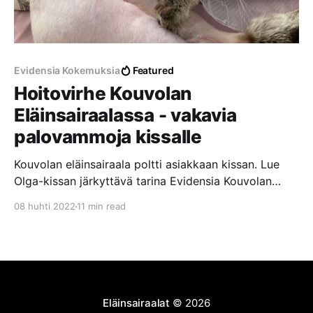
Evidensia Kokemuksia
Featured
Hoitovirhe Kouvolan
Eläinsairaalassa - vakavia
palovammoja kissalle
Kouvolan eläinsairaala poltti asiakkaan kissan. Lue
Olga-kissan järkyttävä tarina Evidensia Kouvolan
Eläinsairaalassa tapahtuneesta hoitovirheestä, josta
08 huhti 2022
11 min read
aiheutui vakavia palovammoja laajalle alueelle.
Eläinsairaalat
© 2026