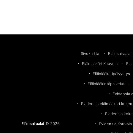
tapahtuvat kauheudet Sveriges Radion P3
Nyheter dokumenttiohjelmassa. Dokumentissa
nämä henkilöt väittävät, että Evidensian
keskittyminen voittojen maksimointiin vaikuttaa
negatiivisesti hoidon laatuun. Eläimet jätetään
makaamaan omaan ulosteeseensa ja että
Sivukartta
Eläinsairaalat
Eläinlääkäri Kouvola
Elä
Eläinlääkäripäivystys
Eläinlääkintäpalvelut
Evidensia 
Evidensia eläinlääkäri koke
Evidensia kok
Eläinsairaalat
© 2026
Evidensia Kouvola 