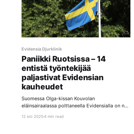
Evidensia Djurklinik
Paniikki Ruotsissa – 14
entistä työntekijää
paljastivat Evidensian
kauheudet
Suomessa Olga-kissan Kouvolan
eläinsairaalassa polttaneella Evidensialla on nyt
sisäinen paniikki päällä Ruotsissa, kun 14
12 elo 2025
4 min read
Evidensian entistä työntekijää paljastivat
Evidensian klinikoilla ja eläinsairaaloissa