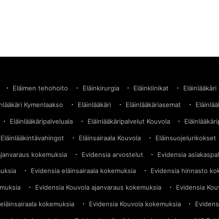
Eläimen tehohoito
Eläinkirurgia
Eläinklinikat
Eläinlääkäri
inlääkäri Kymenlaakso
Eläinlääkäri
Eläinlääkäriasemat
Eläinlä
Eläinlääkäripalveluala
Eläinlääkäripalvelut Kouvola
Eläinlääkäri
Eläinlääkintävahingot
Eläinsairaala Kouvola
Eläinsuojelurikokset
ajanvaraus kokemuksia
Evidensia arvostelut
Evidensia asiakaspa
muksia
Evidensia eläinsairaala kokemuksia
Evidensia hinnasto k
emuksia
Evidensia Kouvola ajanvaraus kokemuksia
Evidensia Kou
eläinsairaala kokemuksia
Evidensia Kouvola kokemuksia
Evidens