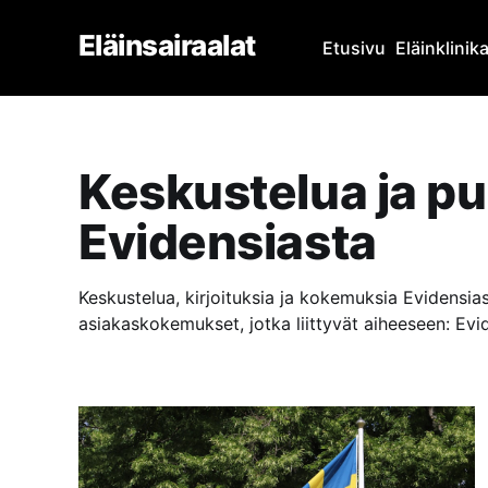
Eläinsairaalat
Etusivu
Eläinklinik
Keskustelua ja p
Evidensiasta
Keskustelua, kirjoituksia ja kokemuksia Evidensiast
asiakaskokemukset, jotka liittyvät aiheeseen: Evi