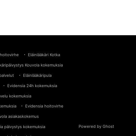
 hoitovirhe
Eläinlääkäri Kotka
äkäripäivystys Kouvola kokemuksia
palvelut
Eläinlääkäripula
Evidensia 24h kokemuksia
lvelu kokemuksia
okemuksia
Evidensia hoitovirhe
vola asiakaskokemus
Powered by Ghost
ia päivystys kokemuksia