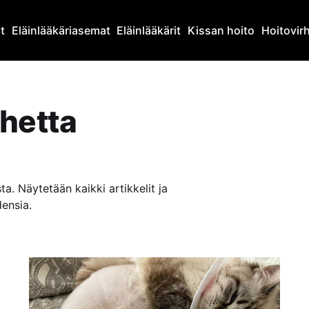
at
Eläinlääkäriasemat
Eläinlääkärit
Kissan hoito
Hoitovir
uhetta
a. Näytetään kaikki artikkelit ja
densia.