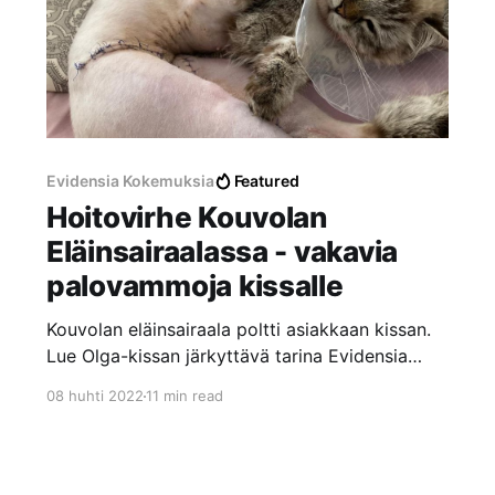
Evidensia Kokemuksia
Featured
Hoitovirhe Kouvolan
Eläinsairaalassa - vakavia
palovammoja kissalle
Kouvolan eläinsairaala poltti asiakkaan kissan.
Lue Olga-kissan järkyttävä tarina Evidensia
Kouvolan Eläinsairaalassa tapahtuneesta
08 huhti 2022
11 min read
hoitovirheestä, josta aiheutui vakavia
palovammoja laajalle alueelle.