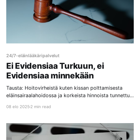
jätetään makaamaan omaan ulosteeseensa ja että
24/7-eläinlääkäripalvelut
Ei Evidensiaa Turkuun, ei
Evidensiaa minnekään
Tausta: Hoitovirheistä kuten kissan polttamisesta
eläinsairaalahoidossa ja korkeista hinnoista tunnettu
Evidensia hävisi vuonna 2024 Turun kaupungin
08 elo 2025
2 min read
järjestämän hankintakilpailutuksen ja pyrki hakemaan
ratkaisulle muutosta oikeudessa. Hoitovirhe Kouvolan
eläinsairaalassa – Lue Olga-kissan tarinaKouvolan
eläinsairaala poltti asiakkaan kissan. Lue Olga-kissan