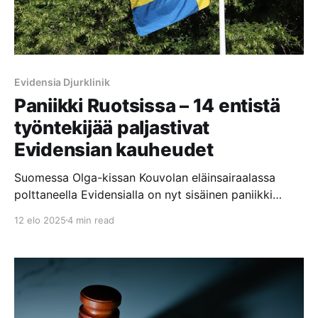
Evidensia Djurklinik
Paniikki Ruotsissa – 14 entistä
työntekijää paljastivat
Evidensian kauheudet
Suomessa Olga-kissan Kouvolan eläinsairaalassa
polttaneella Evidensialla on nyt sisäinen paniikki
päällä Ruotsissa, kun 14 Evidensian entistä
12 elo 2025
4 min read
työntekijää paljastivat Evidensian klinikoilla ja
eläinsairaaloissa tapahtuvat kauheudet Sveriges
Radion P3 Nyheter dokumenttiohjelmassa.
Dokumentissa nämä henkilöt väittävät, että
Evidensian keskittyminen voittojen maksimointiin
vaikuttaa negatiivisesti hoidon laatuun. Eläimet