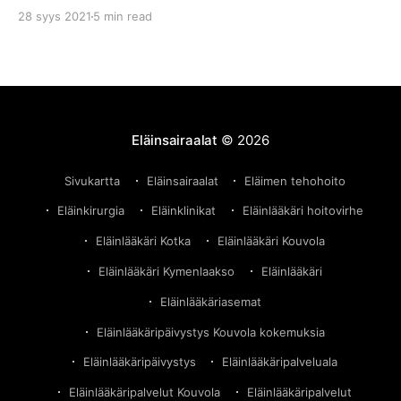
Evidensian toimipisteissä suosittelemme lukemaan
28 syys 2021
5 min read
asiakkaiden kokemuksia ja arvosteluita. Lisäksi
suosittelemme tutustumaan Evidensian todellisiin
arvoihin, vastuullisuuteen ja toimintatapoihin
esimerkiksi lukemalla tämän järkyttävän
asiakaskokemuksen Evidensian Kouvolan
eläinsairaalassa. Hoitovirhe Kouvolan eläinsairaalassa
Eläinsairaalat
© 2026
– Lue Olga-kissan tarinaKouvolan eläinsairaala poltti
asiakkaan kissan. Lu
Sivukartta
Eläinsairaalat
Eläimen tehohoito
Eläinkirurgia
Eläinklinikat
Eläinlääkäri hoitovirhe
Eläinlääkäri Kotka
Eläinlääkäri Kouvola
Eläinlääkäri Kymenlaakso
Eläinlääkäri
Eläinlääkäriasemat
Eläinlääkäripäivystys Kouvola kokemuksia
Eläinlääkäripäivystys
Eläinlääkäripalveluala
Eläinlääkäripalvelut Kouvola
Eläinlääkäripalvelut