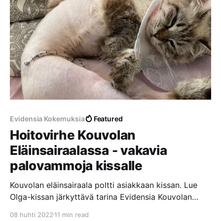
tarjoamaan mahdollisuus siirtyä töihin Kouvolan
eläinsairaalaan.Kymen SanomatJohanna
VehkaluotoHoitovirhe Kouvolan eläinsairaalassa – Lue
Olga-kissan tarinaKouvolan eläinsairaala poltti
asiakkaan
Evidensia Kokemuksia
Featured
Hoitovirhe Kouvolan
Eläinsairaalassa - vakavia
palovammoja kissalle
Kouvolan eläinsairaala poltti asiakkaan kissan. Lue
Olga-kissan järkyttävä tarina Evidensia Kouvolan
Eläinsairaalassa tapahtuneesta hoitovirheestä, josta
08 huhti 2022
11 min read
aiheutui vakavia palovammoja laajalle alueelle.