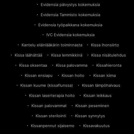
Evidensia päivystys kokemuksia
Evidensia Tammisto kokemuksia
Evidensia työpaikkana kokemuksia
IVC Evidensia kokemuksia
Kantelu eläinlääkärin toiminnasta
Kissa ihonsiirto
Kissa läähättää
Kissa lemmikkinä
Kissa nisätulehdus
Kissa oksentaa
Kissa palovamma
Kissahieronta
Kissan ensiapu
Kissan hoito
Kissan kiima
Kissan kuume (kissaflunssa)
Kissan lämpöhalvaus
Kissan laserterapia hoito
Kissan leikkaus
Kissan palovammat
Kissan peseminen
Kissan sterilointi
Kissan synnytys
Kissanpennut sijaisemo
Kissavakuutus