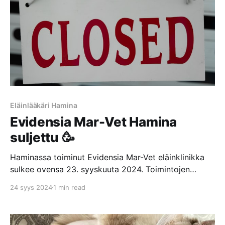
järkyttävä tarina Evidensia Kouvolan Eläinsairaalassa
tapahtuneesta hoitovirheestä, josta aiheutui vakavia
palovammoja laajalle
Eläinlääkäri Hamina
Evidensia Mar-Vet Hamina
suljettu 🥳
Haminassa toiminut Evidensia Mar-Vet eläinklinikka
sulkee ovensa 23. syyskuuta 2024. Toimintojen
kerrotaan yhdistyvän mm. kissan polttamisesta
24 syys 2024
1 min read
pahamaineisen Evidensian Kouvolan eläinsairaalan
kanssa. Haminan Mar-Vet eläinklinikka sulkee ovensa
ja muuttaa KouvolaanHenkilökunnalle pyritään