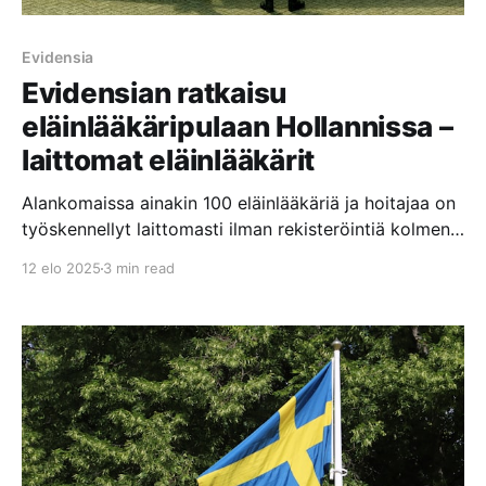
Evidensia
Evidensian ratkaisu
eläinlääkäripulaan Hollannissa –
laittomat eläinlääkärit
Alankomaissa ainakin 100 eläinlääkäriä ja hoitajaa on
työskennellyt laittomasti ilman rekisteröintiä kolmen
suurimman eläinlääkäriketjun IVC Evidensian,
12 elo 2025
3 min read
AniCuran ja VetPartnersin klinikoilla ja sairaaloissa.
Ainakin neljän eläinlääkärin on kerrottu suorittaneen
leikkauksia, diagnosoineen eläimiä ja määränneen
lääkkeitä ilman virallista rekisteröintiä. Lisäksi yli
sadan eläinlääkärin avustajan on kerrottu ottaneenn
verikokeita, antaneen nukutusta tai lääkkeitä