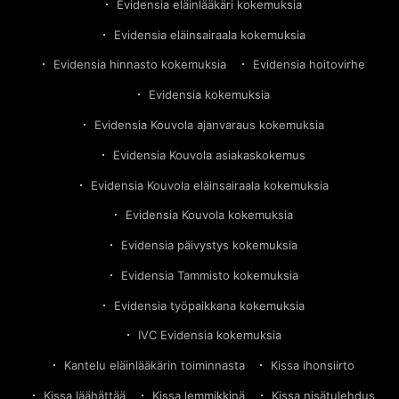
Evidensia eläinlääkäri kokemuksia
Evidensia eläinsairaala kokemuksia
Evidensia hinnasto kokemuksia
Evidensia hoitovirhe
Evidensia kokemuksia
Evidensia Kouvola ajanvaraus kokemuksia
Evidensia Kouvola asiakaskokemus
Evidensia Kouvola eläinsairaala kokemuksia
Evidensia Kouvola kokemuksia
Evidensia päivystys kokemuksia
Evidensia Tammisto kokemuksia
Evidensia työpaikkana kokemuksia
IVC Evidensia kokemuksia
Kantelu eläinlääkärin toiminnasta
Kissa ihonsiirto
Kissa läähättää
Kissa lemmikkinä
Kissa nisätulehdus