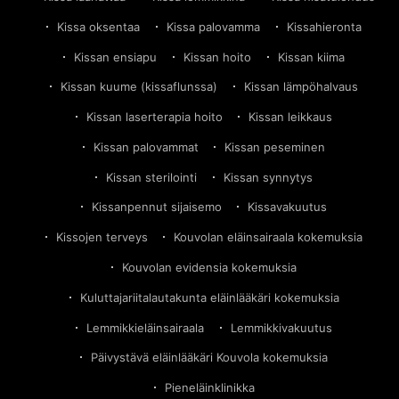
Kissa oksentaa
Kissa palovamma
Kissahieronta
Kissan ensiapu
Kissan hoito
Kissan kiima
Kissan kuume (kissaflunssa)
Kissan lämpöhalvaus
Kissan laserterapia hoito
Kissan leikkaus
Kissan palovammat
Kissan peseminen
Kissan sterilointi
Kissan synnytys
Kissanpennut sijaisemo
Kissavakuutus
Kissojen terveys
Kouvolan eläinsairaala kokemuksia
Kouvolan evidensia kokemuksia
Kuluttajariitalautakunta eläinlääkäri kokemuksia
Lemmikkieläinsairaala
Lemmikkivakuutus
Päivystävä eläinlääkäri Kouvola kokemuksia
Pieneläinklinikka