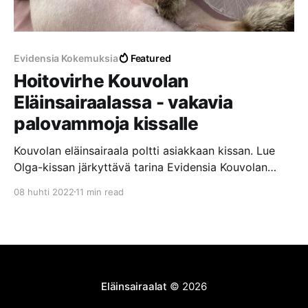
Evidensia Kokemuksia
Featured
Hoitovirhe Kouvolan
Eläinsairaalassa - vakavia
palovammoja kissalle
Kouvolan eläinsairaala poltti asiakkaan kissan. Lue
Olga-kissan järkyttävä tarina Evidensia Kouvolan
Eläinsairaalassa tapahtuneesta hoitovirheestä, josta
08 huhti 2022
11 min read
aiheutui vakavia palovammoja laajalle alueelle.
Eläinsairaalat
© 2026