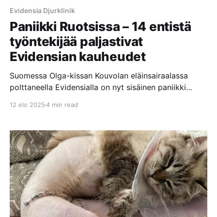
Evidensia Djurklinik
Paniikki Ruotsissa – 14 entistä
työntekijää paljastivat
Evidensian kauheudet
Suomessa Olga-kissan Kouvolan eläinsairaalassa
polttaneella Evidensialla on nyt sisäinen paniikki
päällä Ruotsissa, kun 14 Evidensian entistä
12 elo 2025
4 min read
työntekijää paljastivat Evidensian klinikoilla ja
eläinsairaaloissa tapahtuvat kauheudet Sveriges
Radion P3 Nyheter dokumenttiohjelmassa.
Dokumentissa nämä henkilöt väittävät, että
Evidensian keskittyminen voittojen maksimointiin
vaikuttaa negatiivisesti hoidon laatuun. Eläimet
jätetään makaamaan omaan ulosteeseensa ja että