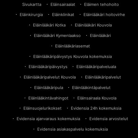
Sivukartta
Eläinsairaalat
Eläimen tehohoito
Eläinkirurgia
Eläinklinikat
Eläinlääkäri hoitovirhe
Eläinlääkäri Kotka
Eläinlääkäri Kouvola
Eläinlääkäri Kymenlaakso
Eläinlääkäri
Eläinlääkäriasemat
Eläinlääkäripäivystys Kouvola kokemuksia
Eläinlääkäripäivystys
Eläinlääkäripalveluala
Eläinlääkäripalvelut Kouvola
Eläinlääkäripalvelut
Eläinlääkäripula
Eläinlääkintäpalvelut
Eläinlääkintävahingot
Eläinsairaala Kouvola
Eläinsuojelurikokset
Evidensia 24h kokemuksia
Evidensia ajanvaraus kokemuksia
Evidensia arvostelut
Evidensia asiakaspalvelu kokemuksia