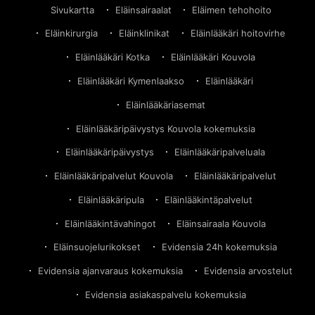
Hoitovirhe Eviden
Sivukartta
Eläinsairaalat
Eläimen tehohoito
Eläinkirurgia
Eläinklinikat
Eläinlääkäri hoitovirhe
Eläinlääkäri Kotka
Eläinlääkäri Kouvola
Eläinlääkäri Kymenlaakso
Eläinlääkäri
Eläinlääkäriasemat
Eläinlääkäripäivystys Kouvola kokemuksia
Eläinlääkäripäivystys
Eläinlääkäripalveluala
Eläinlääkäripalvelut Kouvola
Eläinlääkäripalvelut
Eläinlääkäripula
Eläinlääkintäpalvelut
Eläinlääkintävahingot
Eläinsairaala Kouvola
Eläinsuojelurikokset
Evidensia 24h kokemuksia
Evidensia ajanvaraus kokemuksia
Evidensia arvostelut
Evidensia asiakaspalvelu kokemuksia