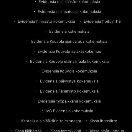
Evidensia eläinlääkäri kokemuksia
Evidensia eläinsairaala kokemuksia
Evidensia hinnasto kokemuksia
Evidensia hoitovirhe
Evidensia kokemuksia
Evidensia Kouvola ajanvaraus kokemuksia
Evidensia Kouvola asiakaskokemus
Evidensia Kouvola eläinsairaala kokemuksia
Evidensia Kouvola kokemuksia
Evidensia päivystys kokemuksia
Evidensia Tammisto kokemuksia
Evidensia työpaikkana kokemuksia
IVC Evidensia kokemuksia
Kantelu eläinlääkärin toiminnasta
Kissa ihonsiirto
Kissa läähättää
Kissa lemmikkinä
Kissa nisätulehdus