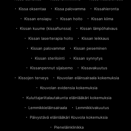
Kissa oksentaa
Kissa palovamma
Kissahieronta
Kissan ensiapu
Kissan hoito
Kissan kiima
Kissan kuume (kissaflunssa)
Kissan lämpöhalvaus
Kissan laserterapia hoito
Kissan leikkaus
Kissan palovammat
Kissan peseminen
Kissan sterilointi
Kissan synnytys
Kissanpennut sijaisemo
Kissavakuutus
Kissojen terveys
Kouvolan eläinsairaala kokemuksia
Kouvolan evidensia kokemuksia
Kuluttajariitalautakunta eläinlääkäri kokemuksia
Lemmikkieläinsairaala
Lemmikkivakuutus
Päivystävä eläinlääkäri Kouvola kokemuksia
Pieneläinklinikka