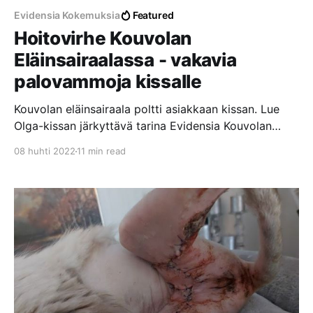
Evidensia Kokemuksia
Featured
Hoitovirhe Kouvolan
Eläinsairaalassa - vakavia
palovammoja kissalle
Kouvolan eläinsairaala poltti asiakkaan kissan. Lue
Olga-kissan järkyttävä tarina Evidensia Kouvolan
Eläinsairaalassa tapahtuneesta hoitovirheestä, josta
08 huhti 2022
11 min read
aiheutui vakavia palovammoja laajalle alueelle.