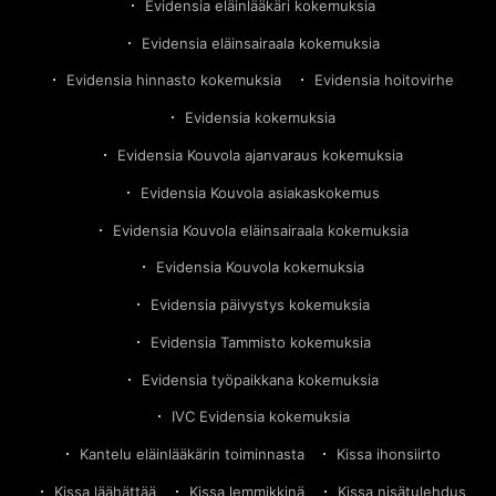
Evidensia eläinlääkäri kokemuksia
Evidensia eläinsairaala kokemuksia
Evidensia hinnasto kokemuksia
Evidensia hoitovirhe
Evidensia kokemuksia
Evidensia Kouvola ajanvaraus kokemuksia
Evidensia Kouvola asiakaskokemus
Evidensia Kouvola eläinsairaala kokemuksia
Evidensia Kouvola kokemuksia
Evidensia päivystys kokemuksia
Evidensia Tammisto kokemuksia
Evidensia työpaikkana kokemuksia
IVC Evidensia kokemuksia
Kantelu eläinlääkärin toiminnasta
Kissa ihonsiirto
Kissa läähättää
Kissa lemmikkinä
Kissa nisätulehdus