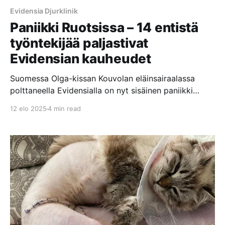
Evidensia Djurklinik
Paniikki Ruotsissa – 14 entistä
työntekijää paljastivat
Evidensian kauheudet
Suomessa Olga-kissan Kouvolan eläinsairaalassa
polttaneella Evidensialla on nyt sisäinen paniikki
päällä Ruotsissa, kun 14 Evidensian entistä
12 elo 2025
4 min read
työntekijää paljastivat Evidensian klinikoilla ja
eläinsairaaloissa tapahtuvat kauheudet Sveriges
Radion P3 Nyheter dokumenttiohjelmassa.
Dokumentissa nämä henkilöt väittävät, että
Evidensian keskittyminen voittojen maksimointiin
vaikuttaa negatiivisesti hoidon laatuun. Eläimet
jätetään makaamaan omaan ulosteeseensa ja että