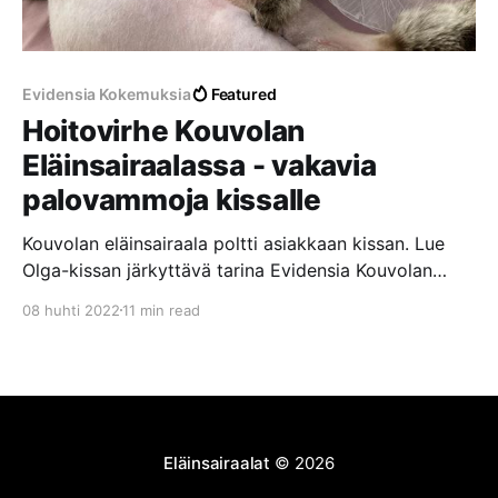
Evidensia Kokemuksia
Featured
Hoitovirhe Kouvolan
Eläinsairaalassa - vakavia
palovammoja kissalle
Kouvolan eläinsairaala poltti asiakkaan kissan. Lue
Olga-kissan järkyttävä tarina Evidensia Kouvolan
Eläinsairaalassa tapahtuneesta hoitovirheestä, josta
08 huhti 2022
11 min read
aiheutui vakavia palovammoja laajalle alueelle.
Eläinsairaalat
© 2026