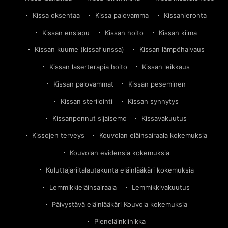
Kissa oksentaa
Kissa palovamma
Kissahieronta
Kissan ensiapu
Kissan hoito
Kissan kiima
Kissan kuume (kissaflunssa)
Kissan lämpöhalvaus
Kissan laserterapia hoito
Kissan leikkaus
Kissan palovammat
Kissan peseminen
Kissan sterilointi
Kissan synnytys
Kissanpennut sijaisemo
Kissavakuutus
Kissojen terveys
Kouvolan eläinsairaala kokemuksia
Kouvolan evidensia kokemuksia
Kuluttajariitalautakunta eläinlääkäri kokemuksia
Lemmikkieläinsairaala
Lemmikkivakuutus
Päivystävä eläinlääkäri Kouvola kokemuksia
Pieneläinklinikka