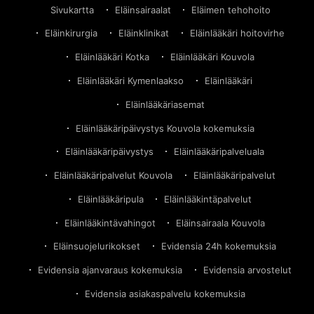
Sivukartta
Eläinsairaalat
Eläimen tehohoito
Eläinkirurgia
Eläinklinikat
Eläinlääkäri hoitovirhe
Eläinlääkäri Kotka
Eläinlääkäri Kouvola
Eläinlääkäri Kymenlaakso
Eläinlääkäri
Eläinlääkäriasemat
Eläinlääkäripäivystys Kouvola kokemuksia
Eläinlääkäripäivystys
Eläinlääkäripalveluala
Eläinlääkäripalvelut Kouvola
Eläinlääkäripalvelut
Eläinlääkäripula
Eläinlääkintäpalvelut
Eläinlääkintävahingot
Eläinsairaala Kouvola
Eläinsuojelurikokset
Evidensia 24h kokemuksia
Evidensia ajanvaraus kokemuksia
Evidensia arvostelut
Evidensia asiakaspalvelu kokemuksia