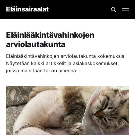
Eläinsairaalat
Eläinlääkintävahinkojen
arviolautakunta
Eläinlääkintävahinkojen arviolautakunta kokemuksia.
Näytetään kaikki artikkelit ja asiakaskokemukset,
joissa mainitaan tai on aiheena:
Eläinlääkintävahinkojen arviolautakunta.