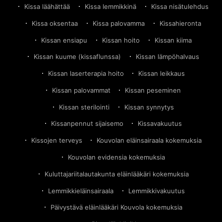
Kissa läähättää
Kissa lemmikkinä
Kissa nisätulehdus
Kissa oksentaa
Kissa palovamma
Kissahieronta
Kissan ensiapu
Kissan hoito
Kissan kiima
Kissan kuume (kissaflunssa)
Kissan lämpöhalvaus
Kissan laserterapia hoito
Kissan leikkaus
Kissan palovammat
Kissan peseminen
Kissan sterilointi
Kissan synnytys
Kissanpennut sijaisemo
Kissavakuutus
Kissojen terveys
Kouvolan eläinsairaala kokemuksia
Kouvolan evidensia kokemuksia
Kuluttajariitalautakunta eläinlääkäri kokemuksia
Lemmikkieläinsairaala
Lemmikkivakuutus
Päivystävä eläinlääkäri Kouvola kokemuksia