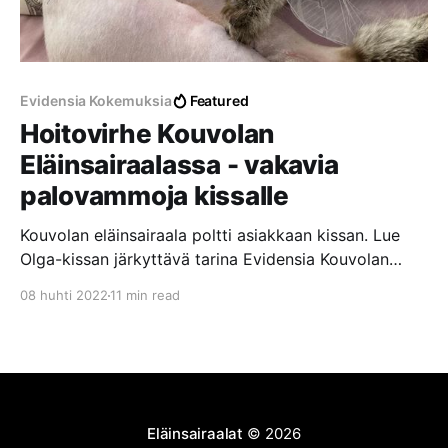
Evidensia Kokemuksia
Featured
Hoitovirhe Kouvolan
Eläinsairaalassa - vakavia
palovammoja kissalle
Kouvolan eläinsairaala poltti asiakkaan kissan. Lue
Olga-kissan järkyttävä tarina Evidensia Kouvolan
Eläinsairaalassa tapahtuneesta hoitovirheestä, josta
08 huhti 2022
11 min read
aiheutui vakavia palovammoja laajalle alueelle.
Eläinsairaalat
© 2026