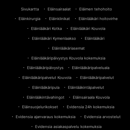
Sivukartta
Eläinsairaalat
Eläimen tehohoito
Eläinkirurgia
Eläinklinikat
Eläinlääkäri hoitovirhe
Eläinlääkäri Kotka
Eläinlääkäri Kouvola
Eläinlääkäri Kymenlaakso
Eläinlääkäri
Eläinlääkäriasemat
Eläinlääkäripäivystys Kouvola kokemuksia
Eläinlääkäripäivystys
Eläinlääkäripalveluala
Eläinlääkäripalvelut Kouvola
Eläinlääkäripalvelut
Eläinlääkäripula
Eläinlääkintäpalvelut
Eläinlääkintävahingot
Eläinsairaala Kouvola
Eläinsuojelurikokset
Evidensia 24h kokemuksia
Evidensia ajanvaraus kokemuksia
Evidensia arvostelut
Evidensia asiakaspalvelu kokemuksia