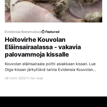
Evidensia Kokemuksia
Featured
Hoitovirhe Kouvolan
Eläinsairaalassa - vakavia
palovammoja kissalle
Kouvolan eläinsairaala poltti asiakkaan kissan. Lue
Olga-kissan järkyttävä tarina Evidensia Kouvolan
Eläinsairaalassa tapahtuneesta hoitovirheestä, josta
08 huhti 2022
11 min read
aiheutui vakavia palovammoja laajalle alueelle.