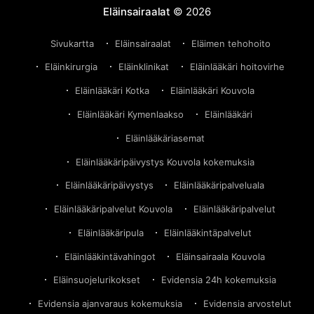
Eläinsairaalat
© 2026
Sivukartta
Eläinsairaalat
Eläimen tehohoito
Eläinkirurgia
Eläinklinikat
Eläinlääkäri hoitovirhe
Eläinlääkäri Kotka
Eläinlääkäri Kouvola
Eläinlääkäri Kymenlaakso
Eläinlääkäri
Eläinlääkäriasemat
Eläinlääkäripäivystys Kouvola kokemuksia
Eläinlääkäripäivystys
Eläinlääkäripalveluala
Eläinlääkäripalvelut Kouvola
Eläinlääkäripalvelut
Eläinlääkäripula
Eläinlääkintäpalvelut
Eläinlääkintävahingot
Eläinsairaala Kouvola
Eläinsuojelurikokset
Evidensia 24h kokemuksia
Evidensia ajanvaraus kokemuksia
Evidensia arvostelut