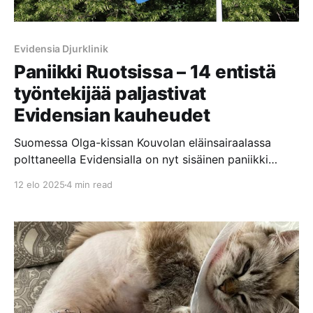
Evidensia Djurklinik
Paniikki Ruotsissa – 14 entistä
työntekijää paljastivat
Evidensian kauheudet
Suomessa Olga-kissan Kouvolan eläinsairaalassa
polttaneella Evidensialla on nyt sisäinen paniikki
päällä Ruotsissa, kun 14 Evidensian entistä
12 elo 2025
4 min read
työntekijää paljastivat Evidensian klinikoilla ja
eläinsairaaloissa tapahtuvat kauheudet Sveriges
Radion P3 Nyheter dokumenttiohjelmassa.
Dokumentissa nämä henkilöt väittävät, että
Evidensian keskittyminen voittojen maksimointiin
vaikuttaa negatiivisesti hoidon laatuun. Eläimet
jätetään makaamaan omaan ulosteeseensa ja että