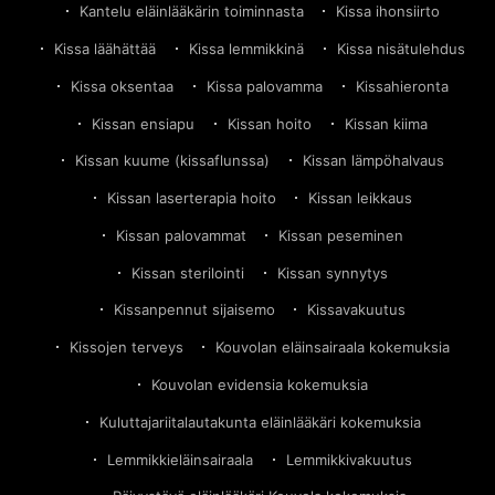
Kantelu eläinlääkärin toiminnasta
Kissa ihonsiirto
Kissa läähättää
Kissa lemmikkinä
Kissa nisätulehdus
Kissa oksentaa
Kissa palovamma
Kissahieronta
Kissan ensiapu
Kissan hoito
Kissan kiima
Kissan kuume (kissaflunssa)
Kissan lämpöhalvaus
Kissan laserterapia hoito
Kissan leikkaus
Kissan palovammat
Kissan peseminen
Kissan sterilointi
Kissan synnytys
Kissanpennut sijaisemo
Kissavakuutus
Kissojen terveys
Kouvolan eläinsairaala kokemuksia
Kouvolan evidensia kokemuksia
Kuluttajariitalautakunta eläinlääkäri kokemuksia
Lemmikkieläinsairaala
Lemmikkivakuutus