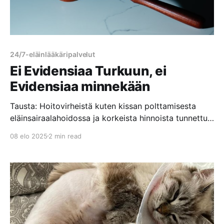
24/7-eläinlääkäripalvelut
Ei Evidensiaa Turkuun, ei
Evidensiaa minnekään
Tausta: Hoitovirheistä kuten kissan polttamisesta
eläinsairaalahoidossa ja korkeista hinnoista tunnettu
Evidensia hävisi vuonna 2024 Turun kaupungin
08 elo 2025
2 min read
järjestämän hankintakilpailutuksen ja pyrki hakemaan
ratkaisulle muutosta oikeudessa. Hoitovirhe Kouvolan
eläinsairaalassa – Lue Olga-kissan tarinaKouvolan
eläinsairaala poltti asiakkaan kissan. Lue Olga-kissan
järkyttävä tarina Evidensia Kouvolan Eläinsairaalassa
tapahtuneesta hoitovirheestä, josta aiheutui vakavia
palovammoja laajalle