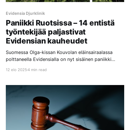
Evidensia Djurklinik
Paniikki Ruotsissa – 14 entistä
työntekijää paljastivat
Evidensian kauheudet
Suomessa Olga-kissan Kouvolan eläinsairaalassa
polttaneella Evidensialla on nyt sisäinen paniikki
päällä Ruotsissa, kun 14 Evidensian entistä
12 elo 2025
4 min read
työntekijää paljastivat Evidensian klinikoilla ja
eläinsairaaloissa tapahtuvat kauheudet Sveriges
Radion P3 Nyheter dokumenttiohjelmassa.
Dokumentissa nämä henkilöt väittävät, että
Evidensian keskittyminen voittojen maksimointiin
vaikuttaa negatiivisesti hoidon laatuun. Eläimet
jätetään makaamaan omaan ulosteeseensa ja että