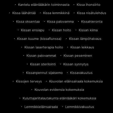
Kantelu eläinlääkärin toiminnasta
Kissa ihonsiirto
Kissa läähättää
Kissa lemmikkinä
Kissa nisätulehdus
Kissa oksentaa
Kissa palovamma
Kissahieronta
Kissan ensiapu
Kissan hoito
Kissan kiima
Kissan kuume (kissaflunssa)
Kissan lämpöhalvaus
Kissan laserterapia hoito
Kissan leikkaus
Kissan palovammat
Kissan peseminen
Kissan sterilointi
Kissan synnytys
Kissanpennut sijaisemo
Kissavakuutus
Kissojen terveys
Kouvolan eläinsairaala kokemuksia
Kouvolan evidensia kokemuksia
Kuluttajariitalautakunta eläinlääkäri kokemuksia
Lemmikkieläinsairaala
Lemmikkivakuutus