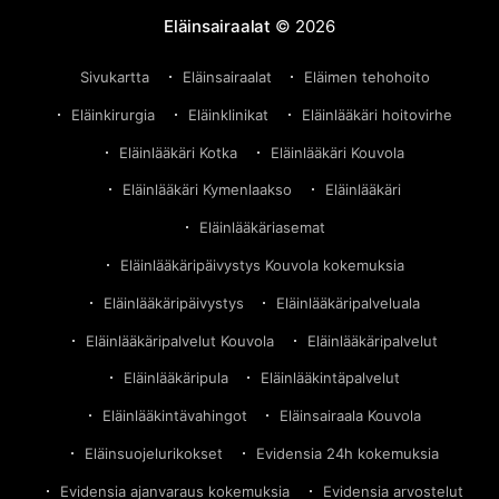
Eläinsairaalat
© 2026
Sivukartta
Eläinsairaalat
Eläimen tehohoito
Eläinkirurgia
Eläinklinikat
Eläinlääkäri hoitovirhe
Eläinlääkäri Kotka
Eläinlääkäri Kouvola
Eläinlääkäri Kymenlaakso
Eläinlääkäri
Eläinlääkäriasemat
Eläinlääkäripäivystys Kouvola kokemuksia
Eläinlääkäripäivystys
Eläinlääkäripalveluala
Eläinlääkäripalvelut Kouvola
Eläinlääkäripalvelut
Eläinlääkäripula
Eläinlääkintäpalvelut
Eläinlääkintävahingot
Eläinsairaala Kouvola
Eläinsuojelurikokset
Evidensia 24h kokemuksia
Evidensia ajanvaraus kokemuksia
Evidensia arvostelut