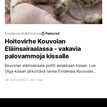
Evidensia Kokemuksia
Featured
Hoitovirhe Kouvolan
Eläinsairaalassa - vakavia
palovammoja kissalle
Kouvolan eläinsairaala poltti asiakkaan kissan. Lue
Olga-kissan järkyttävä tarina Evidensia Kouvolan
Eläinsairaalassa tapahtuneesta hoitovirheestä, josta
08 huhti 2022
11 min read
aiheutui vakavia palovammoja laajalle alueelle.