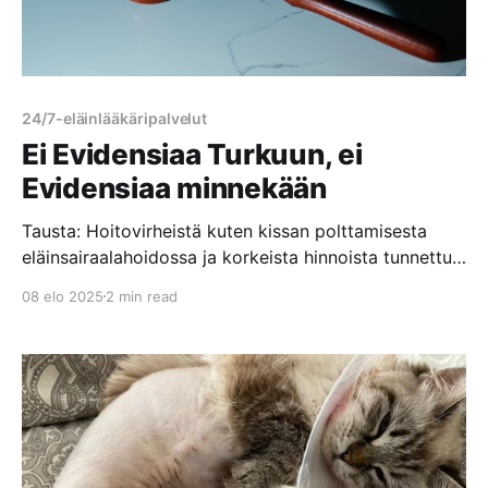
24/7-eläinlääkäripalvelut
Ei Evidensiaa Turkuun, ei
Evidensiaa minnekään
Tausta: Hoitovirheistä kuten kissan polttamisesta
eläinsairaalahoidossa ja korkeista hinnoista tunnettu
Evidensia hävisi vuonna 2024 Turun kaupungin
08 elo 2025
2 min read
järjestämän hankintakilpailutuksen ja pyrki hakemaan
ratkaisulle muutosta oikeudessa. Hoitovirhe Kouvolan
eläinsairaalassa – Lue Olga-kissan tarinaKouvolan
eläinsairaala poltti asiakkaan kissan. Lue Olga-kissan
järkyttävä tarina Evidensia Kouvolan Eläinsairaalassa
tapahtuneesta hoitovirheestä, josta aiheutui vakavia
palovammoja laajalle