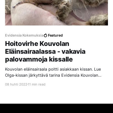
Evidensia Kokemuksia
Featured
Hoitovirhe Kouvolan
Eläinsairaalassa - vakavia
palovammoja kissalle
Kouvolan eläinsairaala poltti asiakkaan kissan. Lue
Olga-kissan järkyttävä tarina Evidensia Kouvolan
Eläinsairaalassa tapahtuneesta hoitovirheestä, josta
08 huhti 2022
11 min read
aiheutui vakavia palovammoja laajalle alueelle.