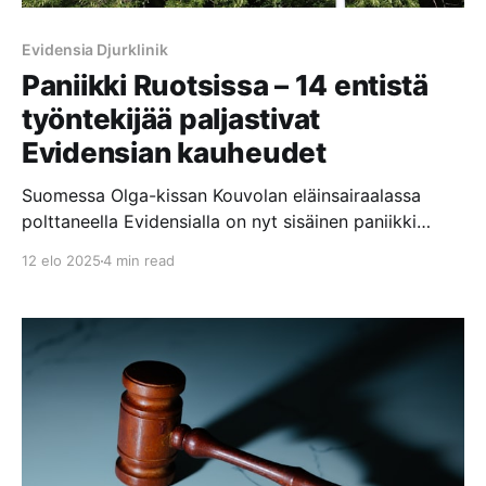
Evidensia Djurklinik
Paniikki Ruotsissa – 14 entistä
työntekijää paljastivat
Evidensian kauheudet
Suomessa Olga-kissan Kouvolan eläinsairaalassa
polttaneella Evidensialla on nyt sisäinen paniikki
päällä Ruotsissa, kun 14 Evidensian entistä
12 elo 2025
4 min read
työntekijää paljastivat Evidensian klinikoilla ja
eläinsairaaloissa tapahtuvat kauheudet Sveriges
Radion P3 Nyheter dokumenttiohjelmassa.
Dokumentissa nämä henkilöt väittävät, että
Evidensian keskittyminen voittojen maksimointiin
vaikuttaa negatiivisesti hoidon laatuun. Eläimet
jätetään makaamaan omaan ulosteeseensa ja että