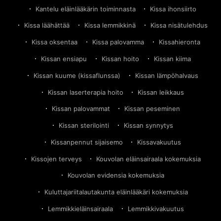
Kantelu eläinlääkärin toiminnasta
Kissa ihonsiirto
Kissa läähättää
Kissa lemmikkinä
Kissa nisätulehdus
Kissa oksentaa
Kissa palovamma
Kissahieronta
Kissan ensiapu
Kissan hoito
Kissan kiima
Kissan kuume (kissaflunssa)
Kissan lämpöhalvaus
Kissan laserterapia hoito
Kissan leikkaus
Kissan palovammat
Kissan peseminen
Kissan sterilointi
Kissan synnytys
Kissanpennut sijaisemo
Kissavakuutus
Kissojen terveys
Kouvolan eläinsairaala kokemuksia
Kouvolan evidensia kokemuksia
Kuluttajariitalautakunta eläinlääkäri kokemuksia
Lemmikkieläinsairaala
Lemmikkivakuutus