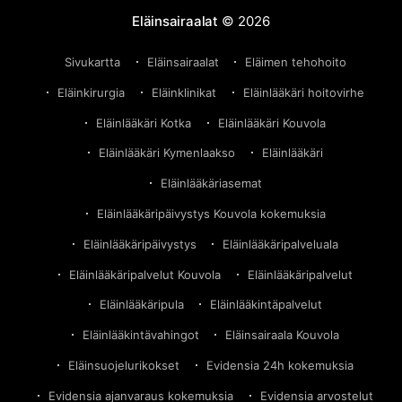
Eläinsairaalat
© 2026
Sivukartta
Eläinsairaalat
Eläimen tehohoito
Eläinkirurgia
Eläinklinikat
Eläinlääkäri hoitovirhe
Eläinlääkäri Kotka
Eläinlääkäri Kouvola
Eläinlääkäri Kymenlaakso
Eläinlääkäri
Eläinlääkäriasemat
Eläinlääkäripäivystys Kouvola kokemuksia
Eläinlääkäripäivystys
Eläinlääkäripalveluala
Eläinlääkäripalvelut Kouvola
Eläinlääkäripalvelut
Eläinlääkäripula
Eläinlääkintäpalvelut
Eläinlääkintävahingot
Eläinsairaala Kouvola
Eläinsuojelurikokset
Evidensia 24h kokemuksia
Evidensia ajanvaraus kokemuksia
Evidensia arvostelut