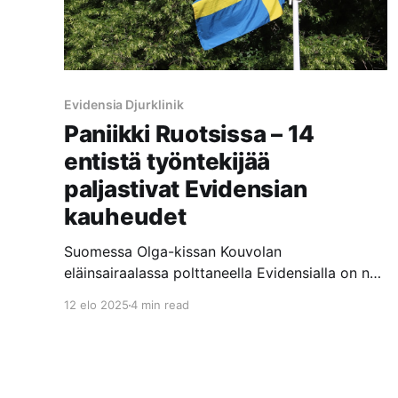
Evidensia Djurklinik
Paniikki Ruotsissa – 14
entistä työntekijää
paljastivat Evidensian
kauheudet
Suomessa Olga-kissan Kouvolan
eläinsairaalassa polttaneella Evidensialla on nyt
sisäinen paniikki päällä Ruotsissa, kun 14
12 elo 2025
4 min read
Evidensian entistä työntekijää paljastivat
Evidensian klinikoilla ja eläinsairaaloissa
tapahtuvat kauheudet Sveriges Radion P3
Nyheter dokumenttiohjelmassa. Dokumentissa