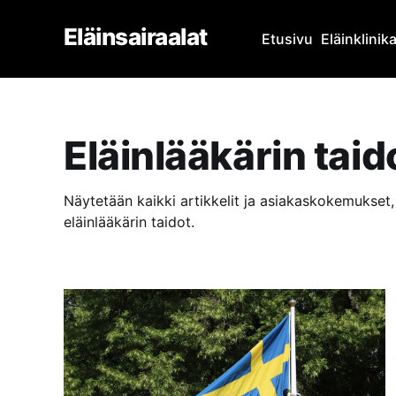
Eläinsairaalat
Etusivu
Eläinklinik
Eläinlääkärin taid
Näytetään kaikki artikkelit ja asiakaskokemukset, 
eläinlääkärin taidot.