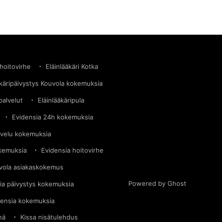
 hoitovirhe
Eläinlääkäri Kotka
äkäripäivystys Kouvola kokemuksia
palvelut
Eläinlääkäripula
Evidensia 24h kokemuksia
lvelu kokemuksia
okemuksia
Evidensia hoitovirhe
vola asiakaskokemus
Powered by Ghost
ia päivystys kokemuksia
densia kokemuksia
nä
Kissa nisätulehdus