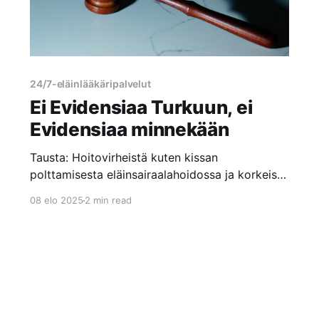
24/7-eläinlääkäripalvelut
Ei Evidensiaa Turkuun, ei
Evidensiaa minnekään
Tausta: Hoitovirheistä kuten kissan
polttamisesta eläinsairaalahoidossa ja korkeista
hinnoista tunnettu Evidensia hävisi vuonna
08 elo 2025
2 min read
2024 Turun kaupungin järjestämän
hankintakilpailutuksen ja pyrki hakemaan
ratkaisulle muutosta oikeudessa. Hoitovirhe
Kouvolan eläinsairaalassa – Lue Olga-kissan
tarinaKouvolan eläinsairaala poltti asiakkaan
kissan. Lue Olga-kissan järkyttävä tarina
Evidensia Kouvolan Eläinsairaalassa