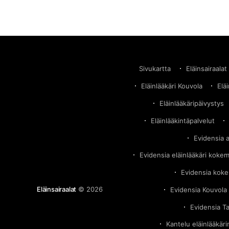
nämä henkilöt väittävät, että Evidensian
keskittyminen voittojen maksimointiin vaikuttaa
negatiivisesti hoidon laatuun. Eläimet jätetään
makaamaan omaan ulosteeseensa ja että
Sivukartta
Eläinsairaalat
Eläinlääkäri Kouvola
Elä
Eläinlääkäripäivystys
Eläinlääkintäpalvelut
Evidensia 
Evidensia eläinlääkäri koke
Evidensia kok
Eläinsairaalat
© 2026
Evidensia Kouvola 
Evidensia T
Kantelu eläinlääkär