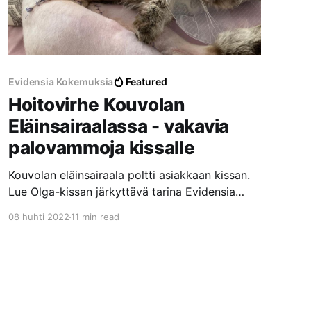
Evidensia Kokemuksia
Featured
Hoitovirhe Kouvolan
Eläinsairaalassa - vakavia
palovammoja kissalle
Kouvolan eläinsairaala poltti asiakkaan kissan.
Lue Olga-kissan järkyttävä tarina Evidensia
Kouvolan Eläinsairaalassa tapahtuneesta
08 huhti 2022
11 min read
hoitovirheestä, josta aiheutui vakavia
palovammoja laajalle alueelle.