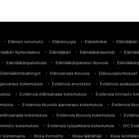
tapahtuneesta hoitovirheestä, josta aiheutui
vakavia palovammoja laajalle
Eläimen tehohoito
Eläinkirurgia
Eläinklinikat
Eläinlääkäri
inlääkäri Kymenlaakso
Eläinlääkäri
Eläinlääkäriasemat
Eläinlä
Eläinlääkäripalveluala
Eläinlääkäripalvelut Kouvola
Eläinlääkäri
Eläinlääkintävahingot
Eläinsairaala Kouvola
Eläinsuojelurikokset
ajanvaraus kokemuksia
Evidensia arvostelut
Evidensia asiakaspa
muksia
Evidensia eläinsairaala kokemuksia
Evidensia hinnasto k
emuksia
Evidensia Kouvola ajanvaraus kokemuksia
Evidensia Kou
eläinsairaala kokemuksia
Evidensia Kouvola kokemuksia
Evidens
ammisto kokemuksia
Evidensia työpaikkana kokemuksia
IVC Evi
in toiminnasta
Kissa ihonsiirto
Kissa läähättää
Kissa lemmikki