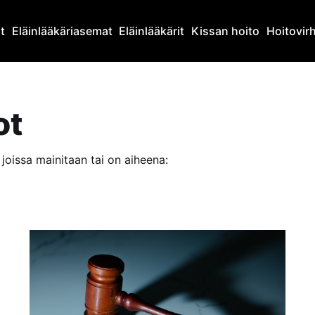
at
Eläinlääkäriasemat
Eläinlääkärit
Kissan hoito
Hoitovir
ot
joissa mainitaan tai on aiheena: