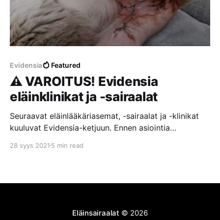
Evidensia
Featured
⚠️ VAROITUS! Evidensia
eläinklinikat ja -sairaalat
Seuraavat eläinlääkäriasemat, -sairaalat ja -klinikat
kuuluvat Evidensia-ketjuun. Ennen asiointia
Evidensian toimipisteissä suosittelemme lukemaan
28 syys 2021
5 min read
asiakkaiden kokemuksia ja arvosteluita. Lisäksi
suosittelemme tutustumaan Evidensian todellisiin
arvoihin, vastuullisuuteen ja toimintatapoihin
esimerkiksi lukemalla tämän järkyttävän
asiakaskokemuksen Evidensian Kouvolan
eläinsairaalassa. Hoitovirhe Kouvolan eläinsairaalassa
Eläinsairaalat
© 2026