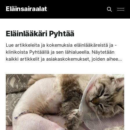
Eläinsairaalat
Eläinlääkäri Pyhtää
Lue artikkeleita ja kokemuksia eläinlääkäreistä ja -
klinikoista Pyhtäällä ja sen lähialueella. Näytetään
kaikki artikkelit ja asiakaskokemukset, joiden aiheena
tai tapahtumapaikkana on eläinlääkäriasema,
eläinklinikka tai eläinsairaala lähellä paikkaa Pyhtää.