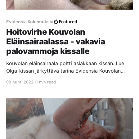
Evidensia Kokemuksia
Featured
Hoitovirhe Kouvolan
Eläinsairaalassa - vakavia
palovammoja kissalle
Kouvolan eläinsairaala poltti asiakkaan kissan. Lue
Olga-kissan järkyttävä tarina Evidensia Kouvolan
Eläinsairaalassa tapahtuneesta hoitovirheestä, josta
08 huhti 2022
11 min read
aiheutui vakavia palovammoja laajalle alueelle.