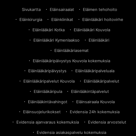
– Lue Olga-kissan tarinaKouvolan eläinsairaala poltti
asiakkaan kissan. Lu
Sivukartta
Eläinsairaalat
Eläimen tehohoito
Eläinkirurgia
Eläinklinikat
Eläinlääkäri hoitovirhe
Eläinlääkäri Kotka
Eläinlääkäri Kouvola
Eläinlääkäri Kymenlaakso
Eläinlääkäri
Eläinlääkäriasemat
Eläinlääkäripäivystys Kouvola kokemuksia
Eläinlääkäripäivystys
Eläinlääkäripalveluala
Eläinlääkäripalvelut Kouvola
Eläinlääkäripalvelut
Eläinlääkäripula
Eläinlääkintäpalvelut
Eläinlääkintävahingot
Eläinsairaala Kouvola
Eläinsuojelurikokset
Evidensia 24h kokemuksia
Evidensia ajanvaraus kokemuksia
Evidensia arvostelut
Evidensia asiakaspalvelu kokemuksia