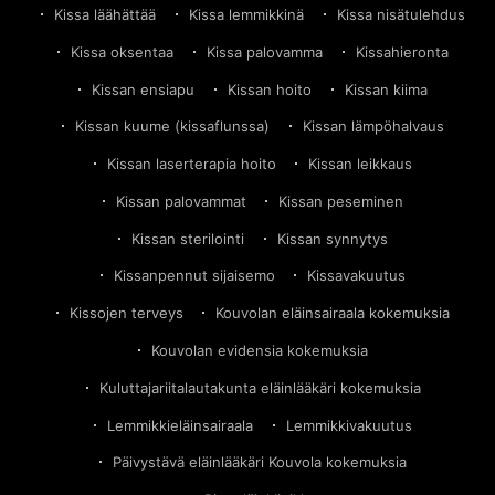
Kissa läähättää
Kissa lemmikkinä
Kissa nisätulehdus
Kissa oksentaa
Kissa palovamma
Kissahieronta
Kissan ensiapu
Kissan hoito
Kissan kiima
Kissan kuume (kissaflunssa)
Kissan lämpöhalvaus
Kissan laserterapia hoito
Kissan leikkaus
Kissan palovammat
Kissan peseminen
Kissan sterilointi
Kissan synnytys
Kissanpennut sijaisemo
Kissavakuutus
Kissojen terveys
Kouvolan eläinsairaala kokemuksia
Kouvolan evidensia kokemuksia
Kuluttajariitalautakunta eläinlääkäri kokemuksia
Lemmikkieläinsairaala
Lemmikkivakuutus
Päivystävä eläinlääkäri Kouvola kokemuksia