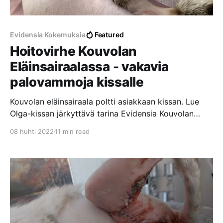
Evidensia Kokemuksia
Featured
Hoitovirhe Kouvolan
Eläinsairaalassa - vakavia
palovammoja kissalle
Kouvolan eläinsairaala poltti asiakkaan kissan. Lue
Olga-kissan järkyttävä tarina Evidensia Kouvolan
Eläinsairaalassa tapahtuneesta hoitovirheestä, josta
08 huhti 2022
11 min read
aiheutui vakavia palovammoja laajalle alueelle.