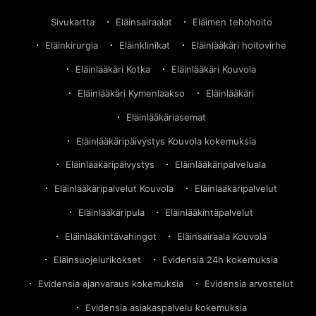
– Lue Olga-kissan tarinaKouvolan eläinsairaala poltti
asiakkaan kissan. Lu
Sivukartta
Eläinsairaalat
Eläimen tehohoito
Eläinkirurgia
Eläinklinikat
Eläinlääkäri hoitovirhe
Eläinlääkäri Kotka
Eläinlääkäri Kouvola
Eläinlääkäri Kymenlaakso
Eläinlääkäri
Eläinlääkäriasemat
Eläinlääkäripäivystys Kouvola kokemuksia
Eläinlääkäripäivystys
Eläinlääkäripalveluala
Eläinlääkäripalvelut Kouvola
Eläinlääkäripalvelut
Eläinlääkäripula
Eläinlääkintäpalvelut
Eläinlääkintävahingot
Eläinsairaala Kouvola
Eläinsuojelurikokset
Evidensia 24h kokemuksia
Evidensia ajanvaraus kokemuksia
Evidensia arvostelut
Evidensia asiakaspalvelu kokemuksia