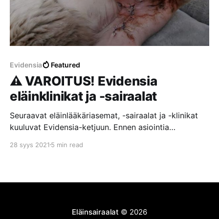
Evidensia
Featured
⚠️ VAROITUS! Evidensia
eläinklinikat ja -sairaalat
Seuraavat eläinlääkäriasemat, -sairaalat ja -klinikat
kuuluvat Evidensia-ketjuun. Ennen asiointia
Evidensian toimipisteissä suosittelemme lukemaan
28 syys 2021
5 min read
asiakkaiden kokemuksia ja arvosteluita. Lisäksi
suosittelemme tutustumaan Evidensian todellisiin
arvoihin, vastuullisuuteen ja toimintatapoihin
esimerkiksi lukemalla tämän järkyttävän
asiakaskokemuksen Evidensian Kouvolan
eläinsairaalassa. Hoitovirhe Kouvolan eläinsairaalassa
Eläinsairaalat
© 2026