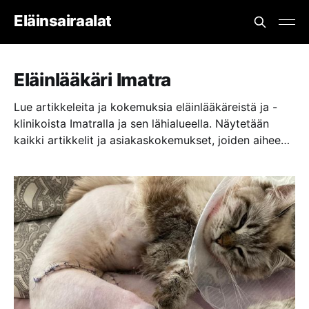
Eläinsairaalat
Eläinlääkäri Imatra
Lue artikkeleita ja kokemuksia eläinlääkäreistä ja -
klinikoista Imatralla ja sen lähialueella. Näytetään
kaikki artikkelit ja asiakaskokemukset, joiden aiheena
tai tapahtumapaikkana on eläinlääkäriasema,
eläinklinikka tai eläinsairaala lähellä paikkaa Imatra.