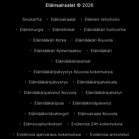
Eläinsairaalat
© 2026
Sivukartta
Eläinsairaalat
Eläimen tehohoito
Eläinkirurgia
Eläinklinikat
Eläinlääkäri hoitovirhe
Eläinlääkäri Kotka
Eläinlääkäri Kouvola
Eläinlääkäri Kymenlaakso
Eläinlääkäri
Eläinlääkäriasemat
Eläinlääkäripäivystys Kouvola kokemuksia
Eläinlääkäripäivystys
Eläinlääkäripalveluala
Eläinlääkäripalvelut Kouvola
Eläinlääkäripalvelut
Eläinlääkäripula
Eläinlääkintäpalvelut
Eläinlääkintävahingot
Eläinsairaala Kouvola
Eläinsuojelurikokset
Evidensia 24h kokemuksia
Evidensia ajanvaraus kokemuksia
Evidensia arvostelut