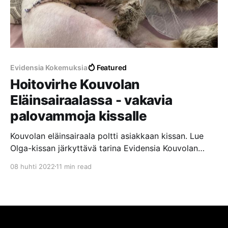
Evidensia Kokemuksia
Featured
Hoitovirhe Kouvolan
Eläinsairaalassa - vakavia
palovammoja kissalle
Kouvolan eläinsairaala poltti asiakkaan kissan. Lue
Olga-kissan järkyttävä tarina Evidensia Kouvolan
Eläinsairaalassa tapahtuneesta hoitovirheestä, josta
08 huhti 2022
11 min read
aiheutui vakavia palovammoja laajalle alueelle.