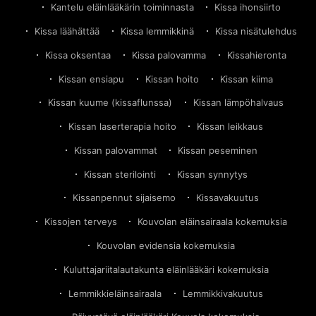
Kantelu eläinlääkärin toiminnasta
Kissa ihonsiirto
Kissa läähättää
Kissa lemmikkinä
Kissa nisätulehdus
Kissa oksentaa
Kissa palovamma
Kissahieronta
Kissan ensiapu
Kissan hoito
Kissan kiima
Kissan kuume (kissaflunssa)
Kissan lämpöhalvaus
Kissan laserterapia hoito
Kissan leikkaus
Kissan palovammat
Kissan peseminen
Kissan sterilointi
Kissan synnytys
Kissanpennut sijaisemo
Kissavakuutus
Kissojen terveys
Kouvolan eläinsairaala kokemuksia
Kouvolan evidensia kokemuksia
Kuluttajariitalautakunta eläinlääkäri kokemuksia
Lemmikkieläinsairaala
Lemmikkivakuutus