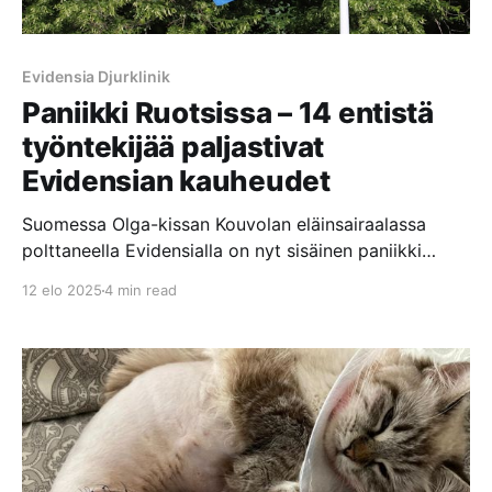
Evidensia Djurklinik
Paniikki Ruotsissa – 14 entistä
työntekijää paljastivat
Evidensian kauheudet
Suomessa Olga-kissan Kouvolan eläinsairaalassa
polttaneella Evidensialla on nyt sisäinen paniikki
päällä Ruotsissa, kun 14 Evidensian entistä
12 elo 2025
4 min read
työntekijää paljastivat Evidensian klinikoilla ja
eläinsairaaloissa tapahtuvat kauheudet Sveriges
Radion P3 Nyheter dokumenttiohjelmassa.
Dokumentissa nämä henkilöt väittävät, että
Evidensian keskittyminen voittojen maksimointiin
vaikuttaa negatiivisesti hoidon laatuun. Eläimet
jätetään makaamaan omaan ulosteeseensa ja että