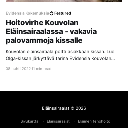
Evidensia Kokemuksia
Featured
Hoitovirhe Kouvolan
Eläinsairaalassa - vakavia
palovammoja kissalle
Kouvolan eläinsairaala poltti asiakkaan kissan. Lue
Olga-kissan järkyttävä tarina Evidensia Kouvolan
Eläinsairaalassa tapahtuneesta hoitovirheestä, josta
08 huhti 2022
11 min read
aiheutui vakavia palovammoja laajalle alueelle.
Eläinsairaalat
© 2026
Sivukartta
Eläinsairaalat
Eläimen tehohoito