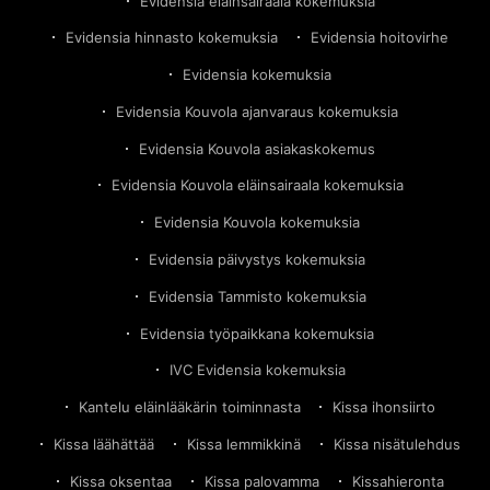
Evidensia eläinsairaala kokemuksia
Evidensia hinnasto kokemuksia
Evidensia hoitovirhe
Evidensia kokemuksia
Evidensia Kouvola ajanvaraus kokemuksia
Evidensia Kouvola asiakaskokemus
Evidensia Kouvola eläinsairaala kokemuksia
Evidensia Kouvola kokemuksia
Evidensia päivystys kokemuksia
Evidensia Tammisto kokemuksia
Evidensia työpaikkana kokemuksia
IVC Evidensia kokemuksia
Kantelu eläinlääkärin toiminnasta
Kissa ihonsiirto
Kissa läähättää
Kissa lemmikkinä
Kissa nisätulehdus
Kissa oksentaa
Kissa palovamma
Kissahieronta