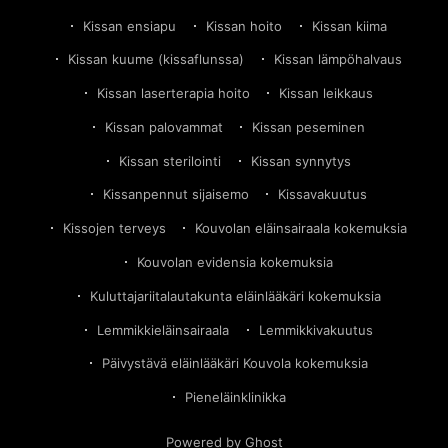
Kissan ensiapu
Kissan hoito
Kissan kiima
Kissan kuume (kissaflunssa)
Kissan lämpöhalvaus
Kissan laserterapia hoito
Kissan leikkaus
Kissan palovammat
Kissan peseminen
Kissan sterilointi
Kissan synnytys
Kissanpennut sijaisemo
Kissavakuutus
Kissojen terveys
Kouvolan eläinsairaala kokemuksia
Kouvolan evidensia kokemuksia
Kuluttajariitalautakunta eläinlääkäri kokemuksia
Lemmikkieläinsairaala
Lemmikkivakuutus
Päivystävä eläinlääkäri Kouvola kokemuksia
Pieneläinklinikka
Powered by Ghost